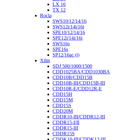
LX 16
TX 12
Rocla
SWS10/12/14/16
SWS12i/14i/16i
SPE10/12/14/16
SPE12i/14i/16i
SWS16s
SPE16s
SP12/16ac (i)
Xilin
SDJ 500/1000/1500
CDD1025BA/CDD1030BA
CDD10B/CDD15B
CDD10B-III/CDD15B-III
CDD10R-E/CDD12R-E
CDD15H
CDD15M
CDD15S
CDD20M
CDDR10-III/CDDR12-III
CDDR15-I/II
CDDR15-III
CDDR15S
CDDK10-III/CDDK12-III