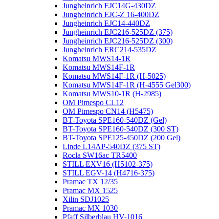
Jungheinrich EJC14G-430DZ
Jungheinrich EJC-Z 16-400DZ
Jungheinrich EJC14-440DZ
Jungheinrich EJC216-525DZ (375)
Jungheinrich EJC216-525DZ (300)
Jungheinrich ERC214-535DZ
Komatsu MWS14-1R
Komatsu MWS14F-1R
Komatsu MWS14F-1R (H-5025)
Komatsu MWS14F-1R (H-4555 Gel300)
Komatsu MWS10-1R (Н-2985)
OM Pimespo CL12
OM Pimespo CN14 (Н5475)
BT-Toyota SPE160-540DZ (Gel)
BT-Toyota SPE160-540DZ (300 ST)
BT-Toyota SPE125-450DZ (200 Gel)
Linde L14AP-540DZ (375 ST)
Rocla SW16ac TR5400
STILL EXV16 (H5102-375)
STILL EGV-14 (H4716-375)
Pramac TX 12/35
Pramac MX 1525
Xilin SDJ1025
Pramac MX 1030
Pfaff Silberblau HV-1016