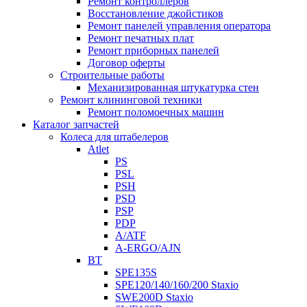
Ремонт контроллеров
Восстановление джойстиков
Ремонт панелей управления оператора
Ремонт печатных плат
Ремонт приборных панелей
Договор оферты
Строительные работы
Механизированная штукатурка стен
Ремонт клининговой техники
Ремонт поломоечных машин
Каталог запчастей
Колеса для штабелеров
Atlet
PS
PSL
PSH
PSD
PSP
PDP
A/ATF
A-ERGO/AJN
BT
SPE135S
SPE120/140/160/200 Staxio
SWE200D Staxio