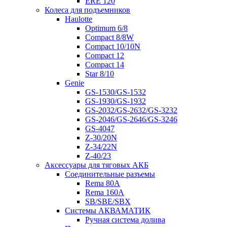
ERE 120
Колеса для подъемников
Haulotte
Optimum 6/8
Compact 8/8W
Compact 10/10N
Compact 12
Compact 14
Star 8/10
Genie
GS-1530/GS-1532
GS-1930/GS-1932
GS-2032/GS-2632/GS-3232
GS-2046/GS-2646/GS-3246
GS-4047
Z-30/20N
Z-34/22N
Z-40/23
Аксессуары для тяговых АКБ
Соединительные разъемы
Rema 80A
Rema 160A
SB/SBE/SBX
Системы АКВАМАТИК
Ручная система долива