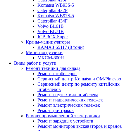
Komatsu WB93S-5
Caterpillar 432F
Komatsu WB97S-5
Caterpillar 434F
Volvo BL61B
Volvo BL71B
JCB 3CX Super
Краны-манипуляторы
КАМАЗ-65117 (8 тонн)
Мини-погрузчики
МКСМ-800H
Виды работ и услуги
Ремонт техники для склада
Ремонт штабелеров
Сервисный центр Komatsu и OM-Pimespo
Сервисный центр по ремонту китайских
штабелеров
Ремонт гнутых вил штабелера
Ремонт гидравлических тележек
Ремонт электрических тележек
Ремонт ричтраков
Ремонт промышленной электроники
Ремонт зарядных устройств
Ремонт мониторов экскаваторов и кранов