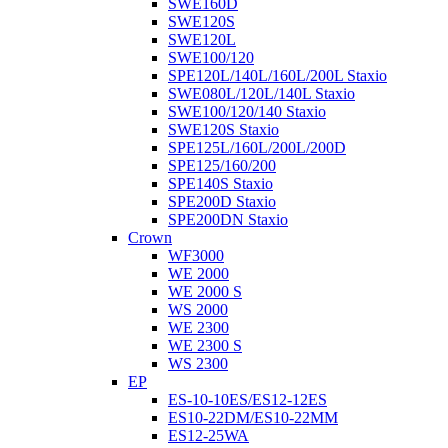
SWE160D
SWE120S
SWE120L
SWE100/120
SPE120L/140L/160L/200L Staxio
SWE080L/120L/140L Staxio
SWE100/120/140 Staxio
SWE120S Staxio
SPE125L/160L/200L/200D
SPE125/160/200
SPE140S Staxio
SPE200D Staxio
SPE200DN Staxio
Crown
WF3000
WE 2000
WE 2000 S
WS 2000
WE 2300
WE 2300 S
WS 2300
EP
ES-10-10ES/ES12-12ES
ES10-22DM/ES10-22MM
ES12-25WA