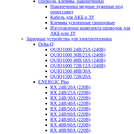
Провода, клеммы, наконечники
Наконечники медные луженые под
опрессовку
Кабель для АКБ и ЗУ
Клеммы усиленные свинцовые
Изготовление комплекта проводов для
АКБ или ЗУ
Зарядные устройства для электротехники
Delta-Q
QUIQ1000 24B/25A (240B)
QUIQ1000 36B/21A (240B)
QUIQ1000 48B/18A (240B)
QUIQ1000 72B/12A (240B)
QUIQ1500 48B/30A
QUIQ1500 72B/20A
ENERGIC Plus
RX 24B/20A (220B)
RX 24B/25A (220B)
RX 24B/30A (220B)
RX 24B/40A (220B)
RX 24B/50A (220B)
RX 24B/60A (220B)
RX 24B/80A (220B)
RX 48B/60A (220B)
RX 48B/80A (220B)