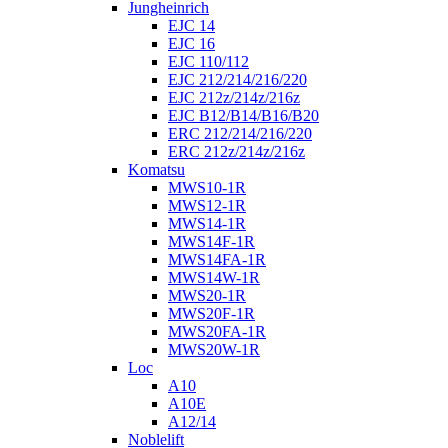
Jungheinrich
EJC 14
EJC 16
EJC 110/112
EJC 212/214/216/220
EJC 212z/214z/216z
EJC B12/B14/B16/B20
ERC 212/214/216/220
ERC 212z/214z/216z
Komatsu
MWS10-1R
MWS12-1R
MWS14-1R
MWS14F-1R
MWS14FA-1R
MWS14W-1R
MWS20-1R
MWS20F-1R
MWS20FA-1R
MWS20W-1R
Loc
A10
A10E
A12/14
Noblelift