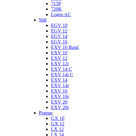
715P
720K
Logos AC
Still
EGV 10
EGV 12
EGV 14
EGV 16
EXV 10 Basic
EXV 10
EXV 12
EXV 12i
EXV 14 C
EXV 14i C
EXV 14
EXV 14i
EXV 16
EXV 16i
EXV 20
EXV 20i
Pramac
GX 10
GX 12
LX 12
LX 14