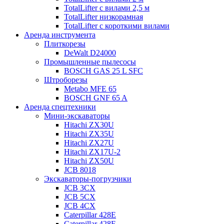
TotalLifter с вилами 2,5 м
TotalLifter низкорамная
TotalLifter с короткими вилами
Аренда инструмента
Плиткорезы
DeWalt D24000
Промышленные пылесосы
BOSCH GAS 25 L SFC
Штроборезы
Metabo MFE 65
BOSCH GNF 65 A
Аренда спецтехники
Мини-экскаваторы
Hitachi ZX30U
Hitachi ZX35U
Hitachi ZX27U
Hitachi ZX17U-2
Hitachi ZX50U
JCB 8018
Экскаваторы-погрузчики
JCB 3CX
JCB 5CX
JCB 4CX
Caterpillar 428E
Caterpillar 428F