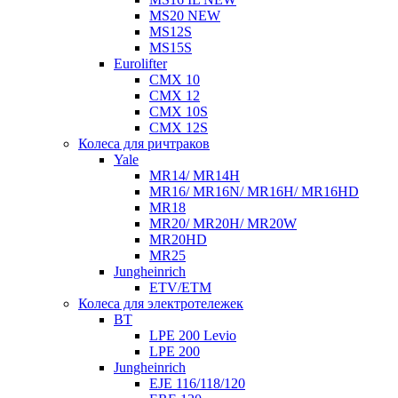
MS20 NEW
MS12S
MS15S
Eurolifter
CMX 10
CMX 12
CMX 10S
CMX 12S
Колеса для ричтраков
Yale
MR14/ MR14H
MR16/ MR16N/ MR16H/ MR16HD
MR18
MR20/ MR20H/ MR20W
MR20HD
MR25
Jungheinrich
ETV/ETM
Колеса для электротележек
BT
LPE 200 Levio
LPE 200
Jungheinrich
EJE 116/118/120