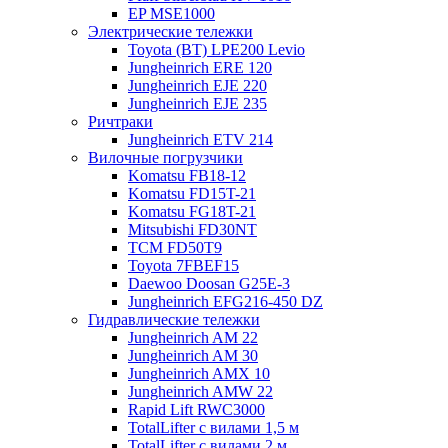
EP MSE1000
Электрические тележки
Toyota (BT) LPE200 Levio
Jungheinrich ERE 120
Jungheinrich EJE 220
Jungheinrich EJE 235
Ричтраки
Jungheinrich ETV 214
Вилочные погрузчики
Komatsu FB18-12
Komatsu FD15T-21
Komatsu FG18T-21
Mitsubishi FD30NT
TCM FD50T9
Toyota 7FBEF15
Daewoo Doosan G25E-3
Jungheinrich EFG216-450 DZ
Гидравлические тележки
Jungheinrich AM 22
Jungheinrich AM 30
Jungheinrich AMX 10
Jungheinrich AMW 22
Rapid Lift RWC3000
TotalLifter с вилами 1,5 м
TotalLifter с вилами 2 м