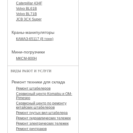
Caterpillar 434F
Volvo BL61B
Volvo BL71B
JCB 3CX Super
Краны-манипуляторы
КАМАЗ-65117 (8 тонн)
Мини-погрузчики
МКСМ-800H
ВИДЫ РАБОТ И УСЛУГИ
Ремонт техники для склада
Ремонт штабелеров
Сервисный центр Komatsu и OM-
Pimespo
Сервисный центр по ремонту
китайских штабелеров
Ремонт гнутых вил штабелера
Ремонт гидравлических тележек
Ремонт электрических тележек
Ремонт ричтраков