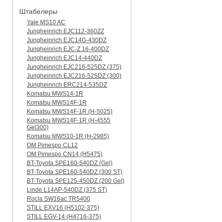
Штабелеры
Yale MS10 AC
Jungheinrich EJC112-360ZZ
Jungheinrich EJC14G-430DZ
Jungheinrich EJC-Z 16-400DZ
Jungheinrich EJC14-440DZ
Jungheinrich EJC216-525DZ (375)
Jungheinrich EJC216-525DZ (300)
Jungheinrich ERC214-535DZ
Komatsu MWS14-1R
Komatsu MWS14F-1R
Komatsu MWS14F-1R (H-5025)
Komatsu MWS14F-1R (H-4555
Gel300)
Komatsu MWS10-1R (Н-2985)
OM Pimespo CL12
OM Pimespo CN14 (Н5475)
BT-Toyota SPE160-540DZ (Gel)
BT-Toyota SPE160-540DZ (300 ST)
BT-Toyota SPE125-450DZ (200 Gel)
Linde L14AP-540DZ (375 ST)
Rocla SW16ac TR5400
STILL EXV16 (H5102-375)
STILL EGV-14 (H4716-375)