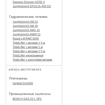
Daewoo Doosan G25E-3
Jungheinrich EFG216-450 DZ
Гидравлические тележки
Jungheinrich AM 22
Jungheinrich AM 30
Jungheinrich AMX 10
Jungheinrich AMW 22
Rapid Lift RWC3000
TotalLifter с вилами 1,5 м
TotalLifter с вилами 2 м
TotalLifter с вилами 2,5 м
TotalLifter низкорамная
TotalLifter с короткими вилами
АРЕНДА ИНСТРУМЕНТА
Плиткорезы
DeWalt D24000
Промышленные пылесосы
BOSCH GAS 25 L SFC