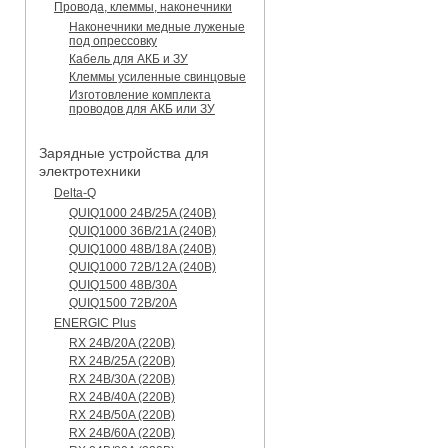
Провода, клеммы, наконечники
Наконечники медные луженые
под опрессовку
Кабель для АКБ и ЗУ
Клеммы усиленные свинцовые
Изготовление комплекта
проводов для АКБ или ЗУ
Зарядные устройства для
электротехники
Delta-Q
QUIQ1000 24B/25A (240B)
QUIQ1000 36B/21A (240B)
QUIQ1000 48B/18A (240B)
QUIQ1000 72B/12A (240B)
QUIQ1500 48B/30A
QUIQ1500 72B/20A
ENERGIC Plus
RX 24B/20A (220B)
RX 24B/25A (220B)
RX 24B/30A (220B)
RX 24B/40A (220B)
RX 24B/50A (220B)
RX 24B/60A (220B)