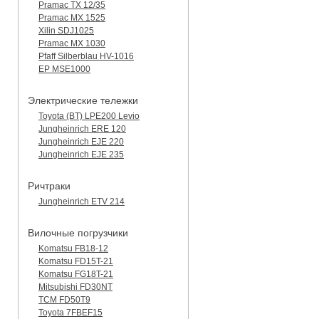
Pramac TX 12/35
Pramac MX 1525
Xilin SDJ1025
Pramac MX 1030
Pfaff Silberblau HV-1016
EP MSE1000
Электрические тележки
Toyota (BT) LPE200 Levio
Jungheinrich ERE 120
Jungheinrich EJE 220
Jungheinrich EJE 235
Ричтраки
Jungheinrich ETV 214
Вилочные погрузчики
Komatsu FB18-12
Komatsu FD15T-21
Komatsu FG18T-21
Mitsubishi FD30NT
TCM FD50T9
Toyota 7FBEF15