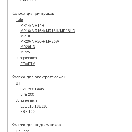
CMX 12S
Колеса для ричтраков
Yale
MR14/ MR14H
MR16/ MR16N/ MR16H/ MR16HD
MR18
MR20/ MR20H/ MR20W
MR20HD
MR25
Jungheinrich
ETV/ETM
Колеса для электротележек
BT
LPE 200 Levio
LPE 200
Jungheinrich
EJE 116/118/120
ERE 120
Колеса для подъемников
Haulotte