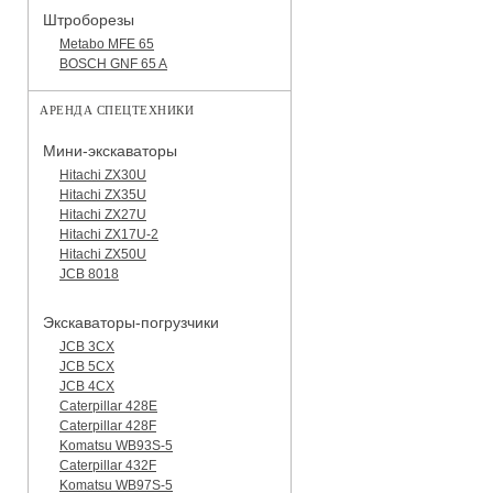
Штроборезы
Metabo MFE 65
BOSCH GNF 65 A
АРЕНДА СПЕЦТЕХНИКИ
Мини-экскаваторы
Hitachi ZX30U
Hitachi ZX35U
Hitachi ZX27U
Hitachi ZX17U-2
Hitachi ZX50U
JCB 8018
Экскаваторы-погрузчики
JCB 3CX
JCB 5CX
JCB 4CX
Caterpillar 428E
Caterpillar 428F
Komatsu WB93S-5
Caterpillar 432F
Komatsu WB97S-5