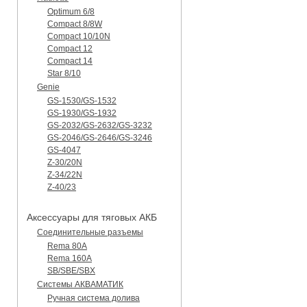
Optimum 6/8
Compact 8/8W
Compact 10/10N
Compact 12
Compact 14
Star 8/10
Genie
GS-1530/GS-1532
GS-1930/GS-1932
GS-2032/GS-2632/GS-3232
GS-2046/GS-2646/GS-3246
GS-4047
Z-30/20N
Z-34/22N
Z-40/23
Аксессуары для тяговых АКБ
Соединительные разъемы
Rema 80A
Rema 160A
SB/SBE/SBX
Системы АКВАМАТИК
Ручная система долива