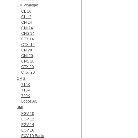
OM Pimespo
CL 10
CL 12
CN 14
CNi 14
CNS 14
CTX 14
CTXi 14
CN 20
CNi 20
CNS 20
CTX 20
CTXi 20
OMG
715K
715P
720K
Logos AC
Still
EGV 10
EGV 12
EGV 14
EGV 16
EXV 10 Basic