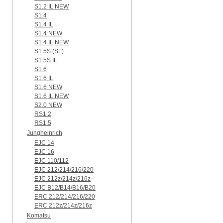
S1.2 IL NEW
S1.4
S1.4 IL
S1.4 NEW
S1.4 IL NEW
S1.5S (SL)
S1.5S IL
S1.6
S1.6 IL
S1.6 NEW
S1.6 IL NEW
S2.0 NEW
RS1.2
RS1.5
Jungheinrich
EJC 14
EJC 16
EJC 110/112
EJC 212/214/216/220
EJC 212z/214z/216z
EJC B12/B14/B16/B20
ERC 212/214/216/220
ERC 212z/214z/216z
Komatsu