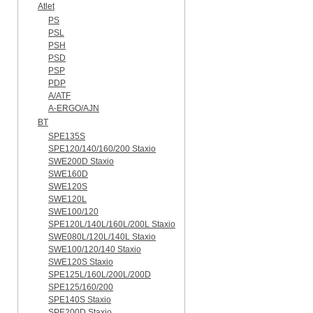
Atlet
PS
PSL
PSH
PSD
PSP
PDP
A/ATF
A-ERGO/AJN
BT
SPE135S
SPE120/140/160/200 Staxio
SWE200D Staxio
SWE160D
SWE120S
SWE120L
SWE100/120
SPE120L/140L/160L/200L Staxio
SWE080L/120L/140L Staxio
SWE100/120/140 Staxio
SWE120S Staxio
SPE125L/160L/200L/200D
SPE125/160/200
SPE140S Staxio
SPE200D Staxio