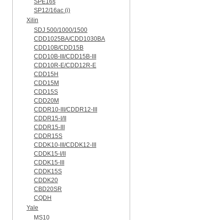
SPE16s
SP12/16ac (i)
Xilin
SDJ 500/1000/1500
CDD1025BA/CDD1030BA
CDD10B/CDD15B
CDD10B-III/CDD15B-III
CDD10R-E/CDD12R-E
CDD15H
CDD15M
CDD15S
CDD20M
CDDR10-III/CDDR12-III
CDDR15-I/II
CDDR15-III
CDDR15S
CDDK10-III/CDDK12-III
CDDK15-I/II
CDDK15-III
CDDK15S
CDDK20
CBD20SR
CQDH
Yale
MS10