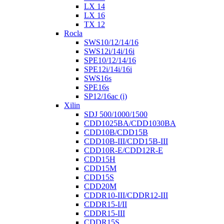
LX 14
LX 16
TX 12
Rocla
SWS10/12/14/16
SWS12i/14i/16i
SPE10/12/14/16
SPE12i/14i/16i
SWS16s
SPE16s
SP12/16ac (i)
Xilin
SDJ 500/1000/1500
CDD1025BA/CDD1030BA
CDD10B/CDD15B
CDD10B-III/CDD15B-III
CDD10R-E/CDD12R-E
CDD15H
CDD15M
CDD15S
CDD20M
CDDR10-III/CDDR12-III
CDDR15-I/II
CDDR15-III
CDDR15S