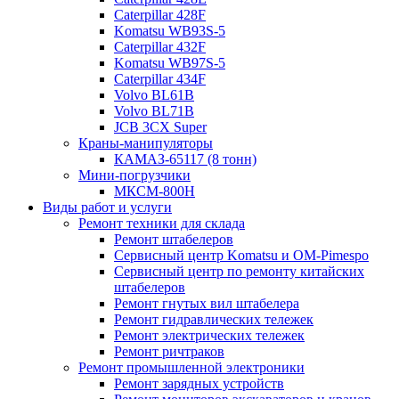
Caterpillar 428F
Komatsu WB93S-5
Caterpillar 432F
Komatsu WB97S-5
Caterpillar 434F
Volvo BL61B
Volvo BL71B
JCB 3CX Super
Краны-манипуляторы
КАМАЗ-65117 (8 тонн)
Мини-погрузчики
МКСМ-800H
Виды работ и услуги
Ремонт техники для склада
Ремонт штабелеров
Сервисный центр Komatsu и OM-Pimespo
Сервисный центр по ремонту китайских
штабелеров
Ремонт гнутых вил штабелера
Ремонт гидравлических тележек
Ремонт электрических тележек
Ремонт ричтраков
Ремонт промышленной электроники
Ремонт зарядных устройств