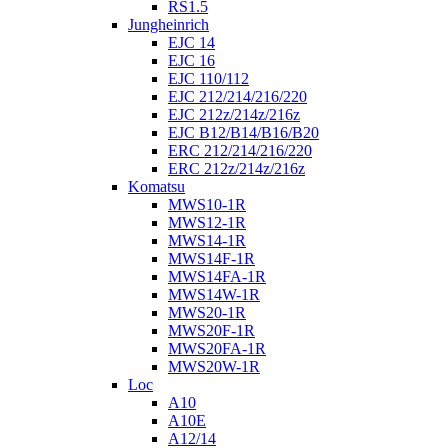
RS1.5
Jungheinrich
EJC 14
EJC 16
EJC 110/112
EJC 212/214/216/220
EJC 212z/214z/216z
EJC B12/B14/B16/B20
ERC 212/214/216/220
ERC 212z/214z/216z
Komatsu
MWS10-1R
MWS12-1R
MWS14-1R
MWS14F-1R
MWS14FA-1R
MWS14W-1R
MWS20-1R
MWS20F-1R
MWS20FA-1R
MWS20W-1R
Loc
A10
A10E
A12/14