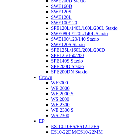
SWE200D Staxio
SWE160D
SWE120S
SWE120L
SWE100/120
SPE120L/140L/160L/200L Staxio
SWE080L/120L/140L Staxio
SWE100/120/140 Staxio
SWE120S Staxio
SPE125L/160L/200L/200D
SPE125/160/200
SPE140S Staxio
SPE200D Staxio
SPE200DN Staxio
Crown
WF3000
WE 2000
WE 2000 S
WS 2000
WE 2300
WE 2300 S
WS 2300
EP
ES-10-10ES/ES12-12ES
ES10-22DM/ES10-22MM