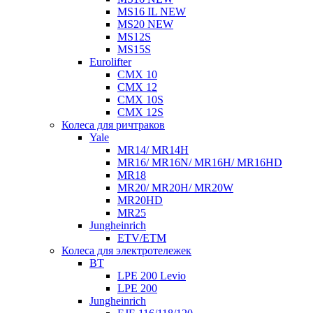
MS16 IL NEW
MS20 NEW
MS12S
MS15S
Eurolifter
CMX 10
CMX 12
CMX 10S
CMX 12S
Колеса для ричтраков
Yale
MR14/ MR14H
MR16/ MR16N/ MR16H/ MR16HD
MR18
MR20/ MR20H/ MR20W
MR20HD
MR25
Jungheinrich
ETV/ETM
Колеса для электротележек
BT
LPE 200 Levio
LPE 200
Jungheinrich