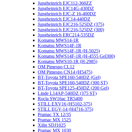
Jungheinrich EJC112-360ZZ
Jungheinrich EJC14G-430DZ
Jungheinrich EJC-Z 16-400DZ
Jungheinrich EJC14-440DZ
Jungheinrich EJC216-525DZ (375)
Jungheinrich EJC216-525DZ (300)
Jungheinrich ERC214-535DZ
Komatsu MWS14-1R
Komatsu MWS14F-1R
Komatsu MWS14F-1R (H-5025)
Komatsu MWS14F-1R (H-4555 Gel300)
Komatsu MWS10-1R (Н-2985)
OM Pimespo CL12
OM Pimespo CN14 (Н5475)
BT-Toyota SPE160-540DZ (Gel)
BT-Toyota SPE160-540DZ (300 ST)
BT-Toyota SPE125-450DZ (200 Gel)
Linde L14AP-540DZ (375 ST)
Rocla SW16ac TR5400
STILL EXV16 (H5102-375)
STILL EGV-14 (H4716-375)
Pramac TX 12/35
Pramac MX 1525
Xilin SDJ1025
Pramac MX 1030