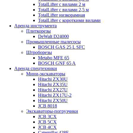
TotalLifter с вилами 2 м
TotalLifter с вилами 2,5 м
TotalLifter низкорамная
TotalLifter с короткими вилами
Аренда инструмента
Плиткорезы
DeWalt D24000
Промышленные пылесосы
BOSCH GAS 25 L SFC
Штроборезы
Metabo MFE 65
BOSCH GNF 65 A
Аренда спецтехники
Мини-экскаваторы
Hitachi ZX30U
Hitachi ZX35U
Hitachi ZX27U
Hitachi ZX17U-2
Hitachi ZX50U
JCB 8018
Экскаваторы-погрузчики
JCB 3CX
JCB 5CX
JCB 4CX
Caterpillar 428E