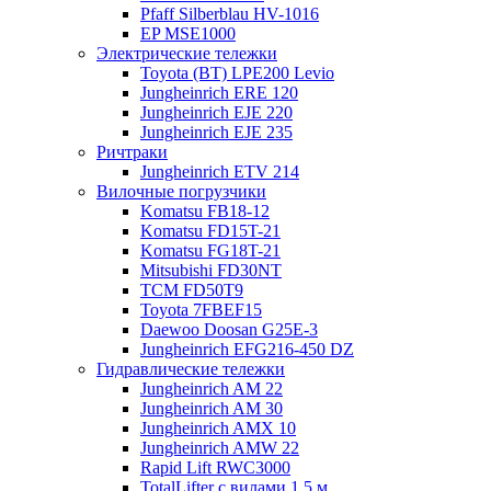
Pfaff Silberblau HV-1016
EP MSE1000
Электрические тележки
Toyota (BT) LPE200 Levio
Jungheinrich ERE 120
Jungheinrich EJE 220
Jungheinrich EJE 235
Ричтраки
Jungheinrich ETV 214
Вилочные погрузчики
Komatsu FB18-12
Komatsu FD15T-21
Komatsu FG18T-21
Mitsubishi FD30NT
TCM FD50T9
Toyota 7FBEF15
Daewoo Doosan G25E-3
Jungheinrich EFG216-450 DZ
Гидравлические тележки
Jungheinrich AM 22
Jungheinrich AM 30
Jungheinrich AMX 10
Jungheinrich AMW 22
Rapid Lift RWC3000
TotalLifter с вилами 1,5 м