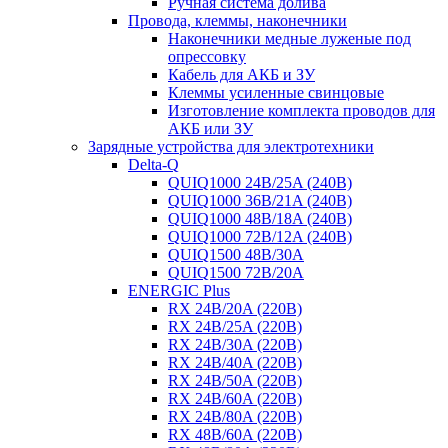
Ручная система долива
Провода, клеммы, наконечники
Наконечники медные луженые под
опрессовку
Кабель для АКБ и ЗУ
Клеммы усиленные свинцовые
Изготовление комплекта проводов для
АКБ или ЗУ
Зарядные устройства для электротехники
Delta-Q
QUIQ1000 24B/25A (240B)
QUIQ1000 36B/21A (240B)
QUIQ1000 48B/18A (240B)
QUIQ1000 72B/12A (240B)
QUIQ1500 48B/30A
QUIQ1500 72B/20A
ENERGIC Plus
RX 24B/20A (220B)
RX 24B/25A (220B)
RX 24B/30A (220B)
RX 24B/40A (220B)
RX 24B/50A (220B)
RX 24B/60A (220B)
RX 24B/80A (220B)
RX 48B/60A (220B)