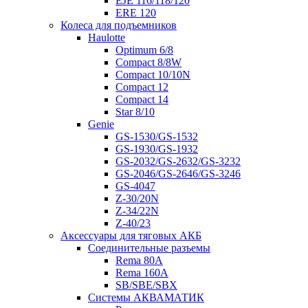
EJE 116/118/120
ERE 120
Колеса для подъемников
Haulotte
Optimum 6/8
Compact 8/8W
Compact 10/10N
Compact 12
Compact 14
Star 8/10
Genie
GS-1530/GS-1532
GS-1930/GS-1932
GS-2032/GS-2632/GS-3232
GS-2046/GS-2646/GS-3246
GS-4047
Z-30/20N
Z-34/22N
Z-40/23
Аксессуары для тяговых АКБ
Соединительные разъемы
Rema 80A
Rema 160A
SB/SBE/SBX
Системы АКВАМАТИК