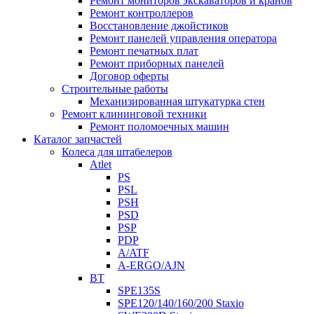
Ремонт мониторов экскаваторов и кранов
Ремонт контроллеров
Восстановление джойстиков
Ремонт панелей управления оператора
Ремонт печатных плат
Ремонт приборных панелей
Договор оферты
Строительные работы
Механизированная штукатурка стен
Ремонт клининговой техники
Ремонт поломоечных машин
Каталог запчастей
Колеса для штабелеров
Atlet
PS
PSL
PSH
PSD
PSP
PDP
A/ATF
A-ERGO/AJN
BT
SPE135S
SPE120/140/160/200 Staxio