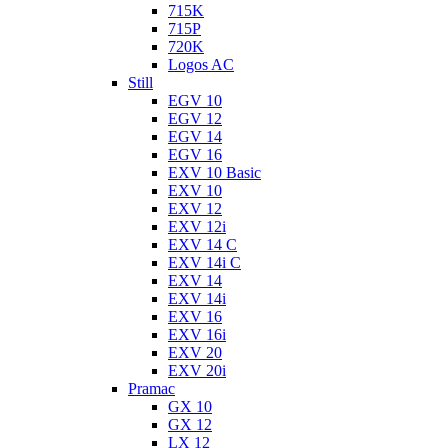
715K
715P
720K
Logos AC
Still
EGV 10
EGV 12
EGV 14
EGV 16
EXV 10 Basic
EXV 10
EXV 12
EXV 12i
EXV 14 C
EXV 14i C
EXV 14
EXV 14i
EXV 16
EXV 16i
EXV 20
EXV 20i
Pramac
GX 10
GX 12
LX 12