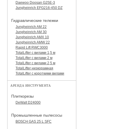
Daewoo Doosan G25E-3
Jungheinrich EFG216-450 DZ
Гидравлические тележки
Jungheinrich AM 22
Jungheinrich AM 30
Jungheinrich AMX 10
Jungheinrich AMW 22
Rapid Lift RWC3000
TotalLifter с вилами 1,5 м
TotalLifter с вилами 2 м
TotalLifter с вилами 2,5 м
TotalLifter низкорамная
TotalLifter с короткими вилами
АРЕНДА ИНСТРУМЕНТА
Плиткорезы
DeWalt D24000
Промышленные пылесосы
BOSCH GAS 25 L SFC