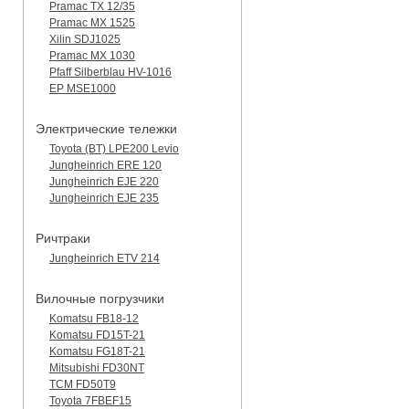
Pramac TX 12/35
Pramac MX 1525
Xilin SDJ1025
Pramac MX 1030
Pfaff Silberblau HV-1016
EP MSE1000
Электрические тележки
Toyota (BT) LPE200 Levio
Jungheinrich ERE 120
Jungheinrich EJE 220
Jungheinrich EJE 235
Ричтраки
Jungheinrich ETV 214
Вилочные погрузчики
Komatsu FB18-12
Komatsu FD15T-21
Komatsu FG18T-21
Mitsubishi FD30NT
TCM FD50T9
Toyota 7FBEF15