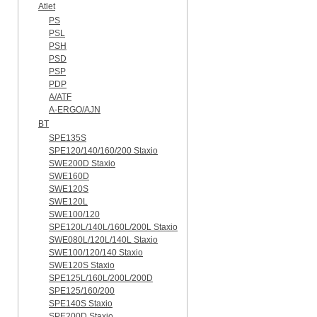
Atlet
PS
PSL
PSH
PSD
PSP
PDP
A/ATF
A-ERGO/AJN
BT
SPE135S
SPE120/140/160/200 Staxio
SWE200D Staxio
SWE160D
SWE120S
SWE120L
SWE100/120
SPE120L/140L/160L/200L Staxio
SWE080L/120L/140L Staxio
SWE100/120/140 Staxio
SWE120S Staxio
SPE125L/160L/200L/200D
SPE125/160/200
SPE140S Staxio
SPE200D Staxio