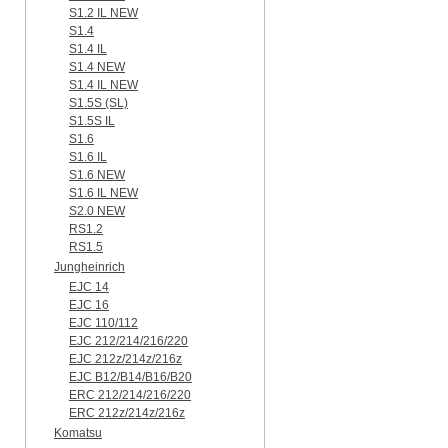
S1.2 IL NEW
S1.4
S1.4 IL
S1.4 NEW
S1.4 IL NEW
S1.5S (SL)
S1.5S IL
S1.6
S1.6 IL
S1.6 NEW
S1.6 IL NEW
S2.0 NEW
RS1.2
RS1.5
Jungheinrich
EJC 14
EJC 16
EJC 110/112
EJC 212/214/216/220
EJC 212z/214z/216z
EJC B12/B14/B16/B20
ERC 212/214/216/220
ERC 212z/214z/216z
Komatsu