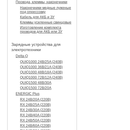
Провода, клеммы, наконечники
Наконечники медные луженые
под опрессовку
Кабель для АКБ и ЗУ
Клеммы усиленные свинцовые
Изготовление комплекта
проводов для АКБ или ЗУ
Зарядные устройства для
электротехники
Delta-Q
QUIQ1000 24B/25A (240B)
QUIQ1000 36B/21A (240B)
QUIQ1000 48B/18A (240B)
QUIQ1000 72B/12A (240B)
QUIQ1500 48B/30A
QUIQ1500 72B/20A
ENERGIC Plus
RX 24B/20A (220B)
RX 24B/25A (220B)
RX 24B/30A (220B)
RX 24B/40A (220B)
RX 24B/50A (220B)
RX 24B/60A (220B)