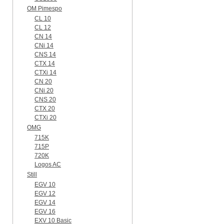
OM Pimespo
CL 10
CL 12
CN 14
CNi 14
CNS 14
CTX 14
CTXi 14
CN 20
CNi 20
CNS 20
CTX 20
CTXi 20
OMG
715K
715P
720K
Logos AC
Still
EGV 10
EGV 12
EGV 14
EGV 16
EXV 10 Basic