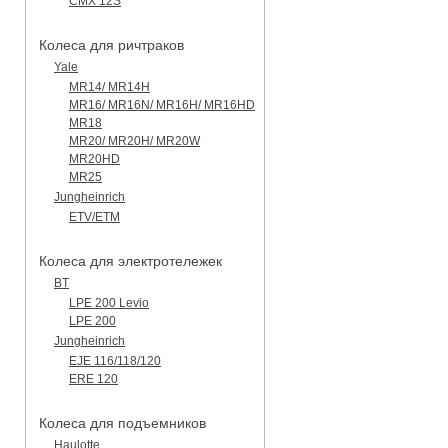
CMX 12S
Колеса для ричтраков
Yale
MR14/ MR14H
MR16/ MR16N/ MR16H/ MR16HD
MR18
MR20/ MR20H/ MR20W
MR20HD
MR25
Jungheinrich
ETV/ETM
Колеса для электротележек
BT
LPE 200 Levio
LPE 200
Jungheinrich
EJE 116/118/120
ERE 120
Колеса для подъемников
Haulotte