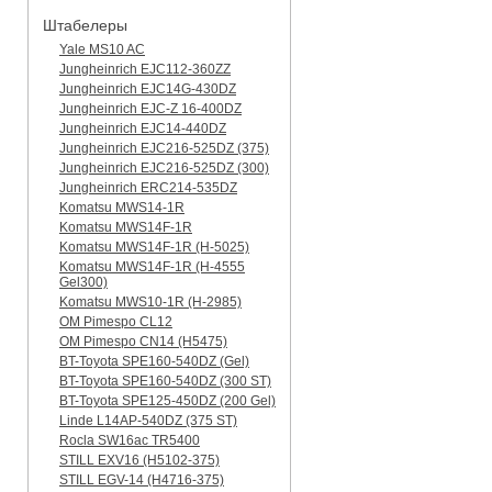
Штабелеры
Yale MS10 AC
Jungheinrich EJC112-360ZZ
Jungheinrich EJC14G-430DZ
Jungheinrich EJC-Z 16-400DZ
Jungheinrich EJC14-440DZ
Jungheinrich EJC216-525DZ (375)
Jungheinrich EJC216-525DZ (300)
Jungheinrich ERC214-535DZ
Komatsu MWS14-1R
Komatsu MWS14F-1R
Komatsu MWS14F-1R (H-5025)
Komatsu MWS14F-1R (H-4555
Gel300)
Komatsu MWS10-1R (Н-2985)
OM Pimespo CL12
OM Pimespo CN14 (Н5475)
BT-Toyota SPE160-540DZ (Gel)
BT-Toyota SPE160-540DZ (300 ST)
BT-Toyota SPE125-450DZ (200 Gel)
Linde L14AP-540DZ (375 ST)
Rocla SW16ac TR5400
STILL EXV16 (H5102-375)
STILL EGV-14 (H4716-375)