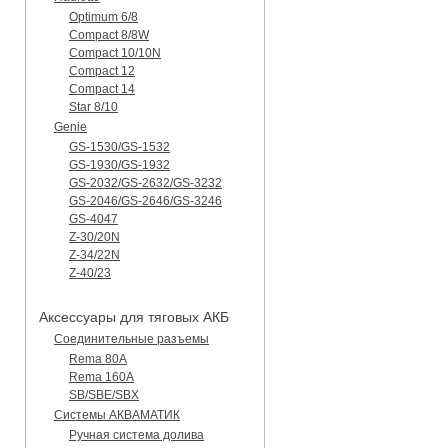
Optimum 6/8
Compact 8/8W
Compact 10/10N
Compact 12
Compact 14
Star 8/10
Genie
GS-1530/GS-1532
GS-1930/GS-1932
GS-2032/GS-2632/GS-3232
GS-2046/GS-2646/GS-3246
GS-4047
Z-30/20N
Z-34/22N
Z-40/23
Аксессуары для тяговых АКБ
Соединительные разъемы
Rema 80A
Rema 160A
SB/SBE/SBX
Системы АКВАМАТИК
Ручная система долива