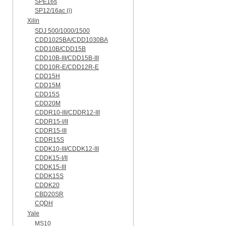
SPE16s
SP12/16ac (i)
Xilin
SDJ 500/1000/1500
CDD1025BA/CDD1030BA
CDD10B/CDD15B
CDD10B-III/CDD15B-III
CDD10R-E/CDD12R-E
CDD15H
CDD15M
CDD15S
CDD20M
CDDR10-III/CDDR12-III
CDDR15-I/II
CDDR15-III
CDDR15S
CDDK10-III/CDDK12-III
CDDK15-I/II
CDDK15-III
CDDK15S
CDDK20
CBD20SR
CQDH
Yale
MS10