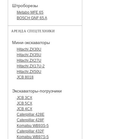
Штроборезы
Metabo MFE 65
BOSCH GNF 65 A
АРЕНДА СПЕЦТЕХНИКИ
Мини-экскаваторы
Hitachi ZX30U
Hitachi ZX35U
Hitachi ZX27U
Hitachi ZX17U-2
Hitachi ZX50U
JCB 8018
Экскаваторы-погрузчики
JCB 3CX
JCB 5CX
JCB 4CX
Caterpillar 428E
Caterpillar 428F
Komatsu WB93S-5
Caterpillar 432F
Komatsu WB97S-5