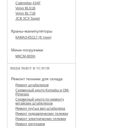
Caterpillar 434F
Volvo BL61B
Volvo BL71B
JCB 3CX Super
Краны-манипуляторы
КАМАЗ-65117 (8 тонн)
Мини-погрузчики
МКСМ-800H
ВИДЫ РАБОТ И УСЛУГИ
Ремонт техники для склада
Ремонт штабелеров
Сервисный центр Komatsu и OM-
Pimespo
Сервисный центр по ремонту
китайских штабелеров
Ремонт гнутых вил штабелера
Ремонт гидравлических тележек
Ремонт электрических тележек
Ремонт ричтраков