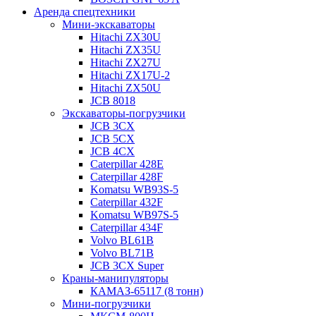
Аренда спецтехники
Мини-экскаваторы
Hitachi ZX30U
Hitachi ZX35U
Hitachi ZX27U
Hitachi ZX17U-2
Hitachi ZX50U
JCB 8018
Экскаваторы-погрузчики
JCB 3CX
JCB 5CX
JCB 4CX
Caterpillar 428E
Caterpillar 428F
Komatsu WB93S-5
Caterpillar 432F
Komatsu WB97S-5
Caterpillar 434F
Volvo BL61B
Volvo BL71B
JCB 3CX Super
Краны-манипуляторы
КАМАЗ-65117 (8 тонн)
Мини-погрузчики