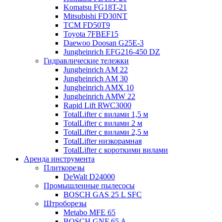
Komatsu FG18T-21
Mitsubishi FD30NT
TCM FD50T9
Toyota 7FBEF15
Daewoo Doosan G25E-3
Jungheinrich EFG216-450 DZ
Гидравлические тележки
Jungheinrich AM 22
Jungheinrich AM 30
Jungheinrich AMX 10
Jungheinrich AMW 22
Rapid Lift RWC3000
TotalLifter с вилами 1,5 м
TotalLifter с вилами 2 м
TotalLifter с вилами 2,5 м
TotalLifter низкорамная
TotalLifter с короткими вилами
Аренда инструмента
Плиткорезы
DeWalt D24000
Промышленные пылесосы
BOSCH GAS 25 L SFC
Штроборезы
Metabo MFE 65
BOSCH GNF 65 A