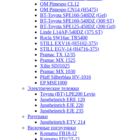
OM Pimespo CL12
OM Pimespo CN14 (Н5475)
BT-Toyota SPE160-540DZ (Gel)
BT-Toyota SPE160-540DZ (300 ST)
BT-Toyota SPE125-450DZ (200 Gel)
Linde L14AP-540DZ (375 ST)
Rocla SW16ac TR5400
STILL EXV16 (H5102-375)
STILL EGV-14 (H4716-375)
Pramac TX 12/35
Pramac MX 1525
Xilin SDJ1025
Pramac MX 1030
Pfaff Silberblau HV-1016
EP MSE1000
Электрические тележки
Toyota (BT) LPE200 Levio
Jungheinrich ERE 120
Jungheinrich EJE 220
Jungheinrich EJE 235
Ричтраки
Jungheinrich ETV 214
Вилочные погрузчики
Komatsu FB18-12
Komatsu FD15T-21