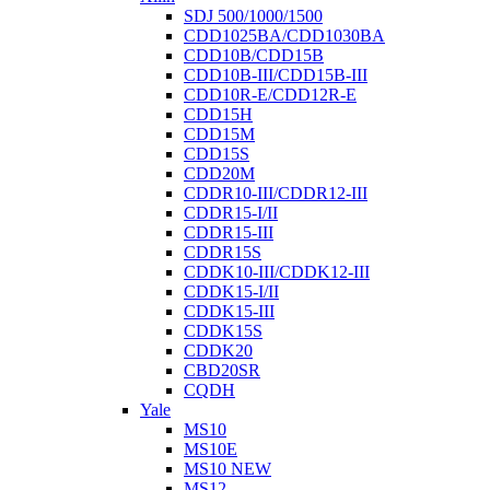
SDJ 500/1000/1500
CDD1025BA/CDD1030BA
CDD10B/CDD15B
CDD10B-III/CDD15B-III
CDD10R-E/CDD12R-E
CDD15H
CDD15M
CDD15S
CDD20M
CDDR10-III/CDDR12-III
CDDR15-I/II
CDDR15-III
CDDR15S
CDDK10-III/CDDK12-III
CDDK15-I/II
CDDK15-III
CDDK15S
CDDK20
CBD20SR
CQDH
Yale
MS10
MS10E
MS10 NEW
MS12