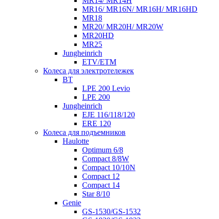
MR14/ MR14H
MR16/ MR16N/ MR16H/ MR16HD
MR18
MR20/ MR20H/ MR20W
MR20HD
MR25
Jungheinrich
ETV/ETM
Колеса для электротележек
BT
LPE 200 Levio
LPE 200
Jungheinrich
EJE 116/118/120
ERE 120
Колеса для подъемников
Haulotte
Optimum 6/8
Compact 8/8W
Compact 10/10N
Compact 12
Compact 14
Star 8/10
Genie
GS-1530/GS-1532