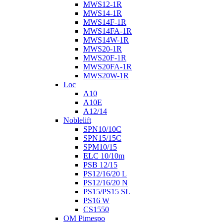
MWS12-1R
MWS14-1R
MWS14F-1R
MWS14FA-1R
MWS14W-1R
MWS20-1R
MWS20F-1R
MWS20FA-1R
MWS20W-1R
Loc
A10
A10E
A12/14
Noblelift
SPN10/10C
SPN15/15C
SPM10/15
ELC 10/10m
PSB 12/15
PS12/16/20 L
PS12/16/20 N
PS15/PS15 SL
PS16 W
CS1550
OM Pimespo