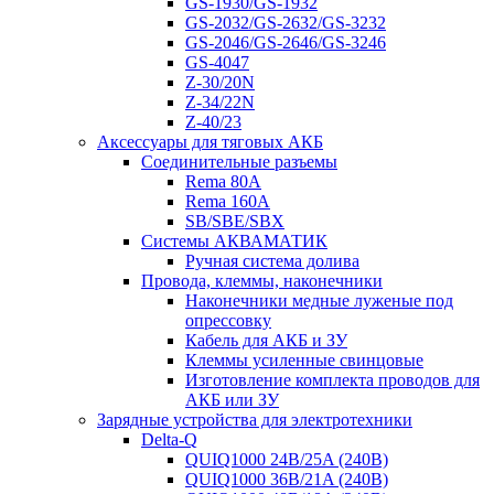
GS-1930/GS-1932
GS-2032/GS-2632/GS-3232
GS-2046/GS-2646/GS-3246
GS-4047
Z-30/20N
Z-34/22N
Z-40/23
Аксессуары для тяговых АКБ
Соединительные разъемы
Rema 80A
Rema 160A
SB/SBE/SBX
Системы АКВАМАТИК
Ручная система долива
Провода, клеммы, наконечники
Наконечники медные луженые под
опрессовку
Кабель для АКБ и ЗУ
Клеммы усиленные свинцовые
Изготовление комплекта проводов для
АКБ или ЗУ
Зарядные устройства для электротехники
Delta-Q
QUIQ1000 24B/25A (240B)
QUIQ1000 36B/21A (240B)