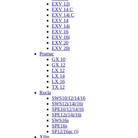
EXV 12i
EXV 14 C
EXV 14i C
EXV 14
EXV 14i
EXV 16
EXV 16i
EXV 20
EXV 20i
Pramac
GX 10
GX 12
LX 12
LX 14
LX 16
TX 12
Rocla
SWS10/12/14/16
SWS12i/14i/16i
SPE10/12/14/16
SPE12i/14i/16i
SWS16s
SPE16s
SP12/16ac (i)
Xilin