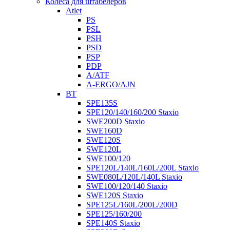
Колеса для штабелеров
Atlet
PS
PSL
PSH
PSD
PSP
PDP
A/ATF
A-ERGO/AJN
BT
SPE135S
SPE120/140/160/200 Staxio
SWE200D Staxio
SWE160D
SWE120S
SWE120L
SWE100/120
SPE120L/140L/160L/200L Staxio
SWE080L/120L/140L Staxio
SWE100/120/140 Staxio
SWE120S Staxio
SPE125L/160L/200L/200D
SPE125/160/200
SPE140S Staxio