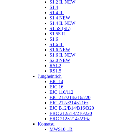
S1.2 IL NEW
S1.4
S1.4 IL
S1.4 NEW
S1.4 IL NEW
S1.5S (SL)
S1.5S IL
S1.6
S1.6 IL
S1.6 NEW
S1.6 IL NEW
S2.0 NEW
RS1.2
RS1.5
Jungheinrich
EJC 14
EJC 16
EJC 110/112
EJC 212/214/216/220
EJC 212z/214z/216z
EJC B12/B14/B16/B20
ERC 212/214/216/220
ERC 212z/214z/216z
Komatsu
MWS10-1R