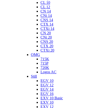
CL 10
CL 12
CN 14
CNi 14
CNS 14
CTX 14
CTXi 14
CN 20
CNi 20
CNS 20
CTX 20
CTXi 20
OMG
715K
715P
720K
Logos AC
Still
EGV 10
EGV 12
EGV 14
EGV 16
EXV 10 Basic
EXV 10
EXV 12