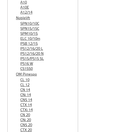
A10
A10E
A12/14
Noblelift
SPN10/10C
SPN15/15C
SPM10/15
ELC 10/10m
PSB 12/15
PS12/16/20 L
PS12/16/20 N
PS15/PS15 SL
PS16 W
CS1550
OM Pimespo
CL 10
CL 12
CN 14
CNi 14
CNS 14
CTX 14
CTXi 14
CN 20
CNi 20
CNS 20
CTX 20