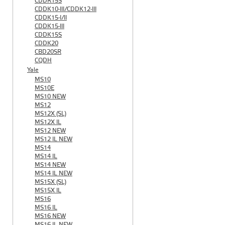
CDDR15S
CDDK10-III/CDDK12-III
CDDK15-I/II
CDDK15-III
CDDK15S
CDDK20
CBD20SR
CQDH
Yale
MS10
MS10E
MS10 NEW
MS12
MS12X (SL)
MS12X IL
MS12 NEW
MS12 IL NEW
MS14
MS14 IL
MS14 NEW
MS14 IL NEW
MS15X (SL)
MS15X IL
MS16
MS16 IL
MS16 NEW
MS16 IL NEW