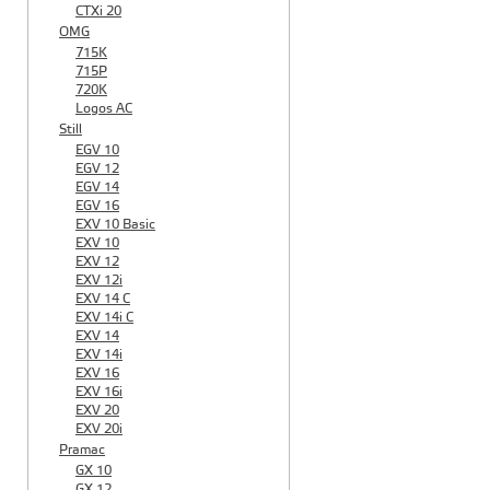
CTXi 20
OMG
715K
715P
720K
Logos AC
Still
EGV 10
EGV 12
EGV 14
EGV 16
EXV 10 Basic
EXV 10
EXV 12
EXV 12i
EXV 14 C
EXV 14i C
EXV 14
EXV 14i
EXV 16
EXV 16i
EXV 20
EXV 20i
Pramac
GX 10
GX 12