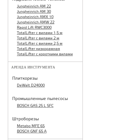
Jungheinrich AM 22
Jungheinrich AM 30
Jungheinrich AMX 10
Jungheinrich AMW 22
Rapid Lift RWC3000
TotalLifter с вилами 1,5 м
TotalLifter с вилами 2 м
TotalLifter с вилами 2,5 м
TotalLifter низкорамная
TotalLifter с короткими вилами
АРЕНДА ИНСТРУМЕНТА
Плиткорезы
DeWalt D24000
Промышленные пылесосы
BOSCH GAS 25 L SFC
Штроборезы
Metabo MFE 65
BOSCH GNF 65 A