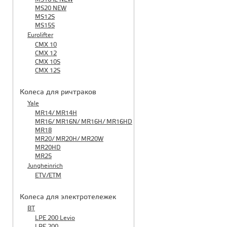
MS20 NEW
MS12S
MS15S
Eurolifter
CMX 10
CMX 12
CMX 10S
CMX 12S
Колеса для ричтраков
Yale
MR14/ MR14H
MR16/ MR16N/ MR16H/ MR16HD
MR18
MR20/ MR20H/ MR20W
MR20HD
MR25
Jungheinrich
ETV/ETM
Колеса для электротележек
BT
LPE 200 Levio
LPE 200