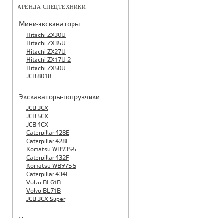
АРЕНДА СПЕЦТЕХНИКИ
Мини-экскаваторы
Hitachi ZX30U
Hitachi ZX35U
Hitachi ZX27U
Hitachi ZX17U-2
Hitachi ZX50U
JCB 8018
Экскаваторы-погрузчики
JCB 3CX
JCB 5CX
JCB 4CX
Caterpillar 428E
Caterpillar 428F
Komatsu WB93S-5
Caterpillar 432F
Komatsu WB97S-5
Caterpillar 434F
Volvo BL61B
Volvo BL71B
JCB 3CX Super