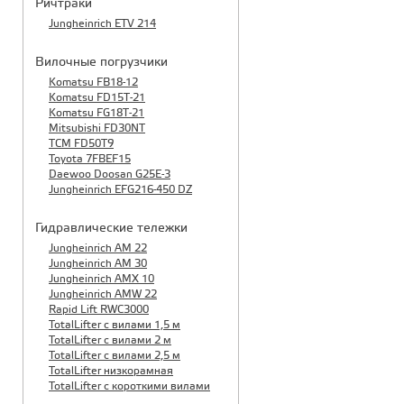
Ричтраки
Jungheinrich ETV 214
Вилочные погрузчики
Komatsu FB18-12
Komatsu FD15T-21
Komatsu FG18T-21
Mitsubishi FD30NT
TCM FD50T9
Toyota 7FBEF15
Daewoo Doosan G25E-3
Jungheinrich EFG216-450 DZ
Гидравлические тележки
Jungheinrich AM 22
Jungheinrich AM 30
Jungheinrich AMX 10
Jungheinrich AMW 22
Rapid Lift RWC3000
TotalLifter с вилами 1,5 м
TotalLifter с вилами 2 м
TotalLifter с вилами 2,5 м
TotalLifter низкорамная
TotalLifter с короткими вилами