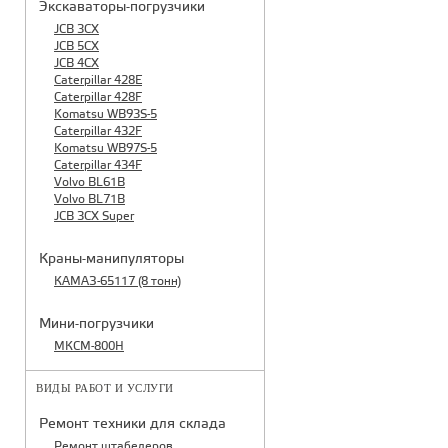
Экскаваторы-погрузчики
JCB 3CX
JCB 5CX
JCB 4CX
Caterpillar 428E
Caterpillar 428F
Komatsu WB93S-5
Caterpillar 432F
Komatsu WB97S-5
Caterpillar 434F
Volvo BL61B
Volvo BL71B
JCB 3CX Super
Краны-манипуляторы
КАМАЗ-65117 (8 тонн)
Мини-погрузчики
МКСМ-800H
ВИДЫ РАБОТ И УСЛУГИ
Ремонт техники для склада
Ремонт штабелеров