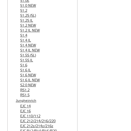
S1.0E
S1.0 NEW
S1.2
S1.2S (SL)
S1.2S IL
S1.2 NEW
S1.2 IL NEW
S1.4
S1.4 IL
S1.4 NEW
S1.4 IL NEW
S1.5S (SL)
S1.5S IL
S1.6
S1.6 IL
S1.6 NEW
S1.6 IL NEW
S2.0 NEW
RS1.2
RS1.5
Jungheinrich
EJC 14
EJC 16
EJC 110/112
EJC 212/214/216/220
EJC 212z/214z/216z