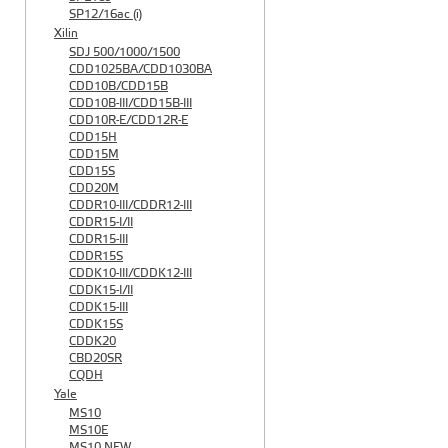
SP12/16ac (i)
Xilin
SDJ 500/1000/1500
CDD1025BA/CDD1030BA
CDD10B/CDD15B
CDD10B-III/CDD15B-III
CDD10R-E/CDD12R-E
CDD15H
CDD15M
CDD15S
CDD20M
CDDR10-III/CDDR12-III
CDDR15-I/II
CDDR15-III
CDDR15S
CDDK10-III/CDDK12-III
CDDK15-I/II
CDDK15-III
CDDK15S
CDDK20
CBD20SR
CQDH
Yale
MS10
MS10E
MS10 NEW