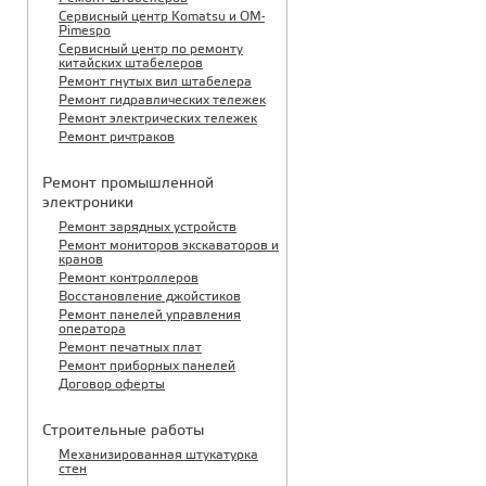
Сервисный центр Komatsu и OM-
Pimespo
Сервисный центр по ремонту
китайских штабелеров
Ремонт гнутых вил штабелера
Ремонт гидравлических тележек
Ремонт электрических тележек
Ремонт ричтраков
Ремонт промышленной
электроники
Ремонт зарядных устройств
Ремонт мониторов экскаваторов и
кранов
Ремонт контроллеров
Восстановление джойстиков
Ремонт панелей управления
оператора
Ремонт печатных плат
Ремонт приборных панелей
Договор оферты
Строительные работы
Механизированная штукатурка
стен