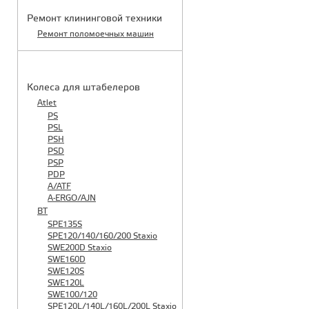
Ремонт клининговой техники
Ремонт поломоечных машин
КАТАЛОГ ЗАПЧАСТЕЙ
Колеса для штабелеров
Atlet
PS
PSL
PSH
PSD
PSP
PDP
A/ATF
A-ERGO/AJN
BT
SPE135S
SPE120/140/160/200 Staxio
SWE200D Staxio
SWE160D
SWE120S
SWE120L
SWE100/120
SPE120L/140L/160L/200L Staxio