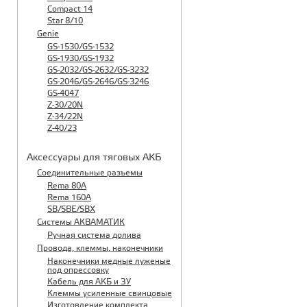
Compact 14
Star 8/10
Genie
GS-1530/GS-1532
GS-1930/GS-1932
GS-2032/GS-2632/GS-3232
GS-2046/GS-2646/GS-3246
GS-4047
Z-30/20N
Z-34/22N
Z-40/23
Аксессуары для тяговых АКБ
Соединительные разъемы
Rema 80A
Rema 160A
SB/SBE/SBX
Системы АКВАМАТИК
Ручная система долива
Провода, клеммы, наконечники
Наконечники медные луженые
под опрессовку
Кабель для АКБ и ЗУ
Клеммы усиленные свинцовые
Изготовление комплекта