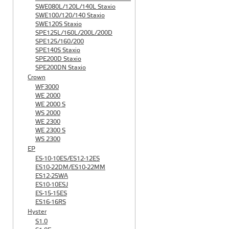
SWE080L/120L/140L Staxio
SWE100/120/140 Staxio
SWE120S Staxio
SPE125L/160L/200L/200D
SPE125/160/200
SPE140S Staxio
SPE200D Staxio
SPE200DN Staxio
Crown
WF3000
WE 2000
WE 2000 S
WS 2000
WE 2300
WE 2300 S
WS 2300
EP
ES-10-10ES/ES12-12ES
ES10-22DM/ES10-22MM
ES12-25WA
ES10-10ESJ
ES-15-15ES
ES16-16RS
Hyster
S1.0