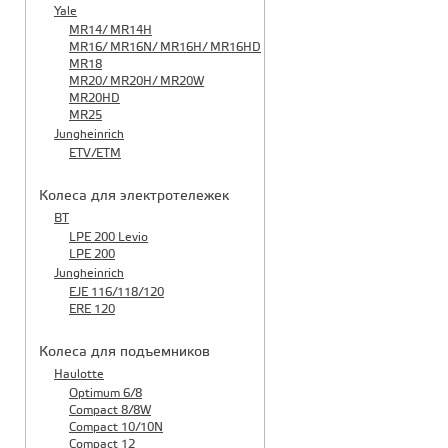
Yale
MR14/ MR14H
MR16/ MR16N/ MR16H/ MR16HD
MR18
MR20/ MR20H/ MR20W
MR20HD
MR25
Jungheinrich
ETV/ETM
Колеса для электротележек
BT
LPE 200 Levio
LPE 200
Jungheinrich
EJE 116/118/120
ERE 120
Колеса для подъемников
Haulotte
Optimum 6/8
Compact 8/8W
Compact 10/10N
Compact 12