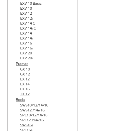
EXV 10 Basic
EXV 10
EXV 12
EXV 12i
EXV 14 C
EXV 14i C
EXV 14
EXV 14i
EXV 16
EXV 16i
EXV 20
EXV 20i
Pramac
GX 10
GX 12
LX 12
LX 14
LX 16
TX 12
Rocla
SWS10/12/14/16
SWS12i/14i/16i
SPE10/12/14/16
SPE12i/14i/16i
SWS16s
SPE16s