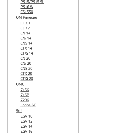
PS15/PS15 SL
PS16 W
CS1550
OM Pimespo
CL 10
CL 12
CN 14
CNi 14
CNS 14
CTX 14
CTXi 14
CN 20
CNi 20
CNS 20
CTX 20
CTXi 20
OMG
715K
715P
720K
Logos AC
Still
EGV 10
EGV 12
EGV 14
EGV 16