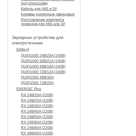
под опрессовку
Кабель для АКБ и ЗУ
Клеммы усиленные свинцовые
Изготовление комплекта
проводов для АКБ или ЗУ
Зарядные устройства для
электротехники
Delta-Q
QUIQ1000 24B/25A (240B)
QUIQ1000 36B/21A (240B)
QUIQ1000 48B/18A (240B)
QUIQ1000 72B/12A (240B)
QUIQ1500 48B/30A
QUIQ1500 72B/20A
ENERGIC Plus
RX 24B/20A (220B)
RX 24B/25A (220B)
RX 24B/30A (220B)
RX 24B/40A (220B)
RX 24B/50A (220B)
RX 24B/60A (220B)
RX 24B/80A (220B)
RX 48B/60A (220B)