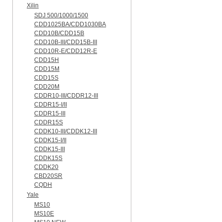
Xilin
SDJ 500/1000/1500
CDD1025BA/CDD1030BA
CDD10B/CDD15B
CDD10B-III/CDD15B-III
CDD10R-E/CDD12R-E
CDD15H
CDD15M
CDD15S
CDD20M
CDDR10-III/CDDR12-III
CDDR15-I/II
CDDR15-III
CDDR15S
CDDK10-III/CDDK12-III
CDDK15-I/II
CDDK15-III
CDDK15S
CDDK20
CBD20SR
CQDH
Yale
MS10
MS10E