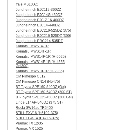
Yale MS10 AC
Jungheinrich EJC112-360ZZ
Jungheinrich EJC14G-430DZ
Jungheinrich EJC-Z 16-400DZ
Jungheinrich EJC14-440DZ
Jungheinrich EJC216-525DZ (375)
Jungheinrich EJC216-525DZ (300)
Jungheinrich ERC214-535DZ
Komatsu MWS14-1R
Komatsu MWS14F-1R
Komatsu MWS14F-1R (H-5025)
Komatsu MWS14F-1R (H-4555
Gel300)
Komatsu MWS10-1R (Н-2985)
OM Pimespo CL12
OM Pimespo CN14 (Н5475)
BT-Toyota SPE160-540DZ (Gel)
BT-Toyota SPE160-540DZ (300 ST)
BT-Toyota SPE125-450DZ (200 Gel)
Linde L14AP-540DZ (375 ST)
Rocla SW16ac TR5400
STILL EXV16 (H5102-375)
STILL EGV-14 (H4716-375)
Pramac TX 12/35
Pramac MX 1525