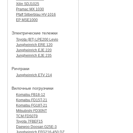
Xilin SDJ1025
Pramac MX 1030
Pfaff Silberblau HV-1016
EP MSE1000
Электрические тележки
Toyota (BT) LPE200 Levio
Jungheinrich ERE 120
Jungheinrich EJE 220
Jungheinrich EJE 235
Ричтраки
Jungheinrich ETV 214
Вилочные погрузчики
Komatsu FB18-12
Komatsu FD15T-21
Komatsu FG18T-21
Mitsubishi FD30NT
TCM FD50T9
Toyota 7FBEF15
Daewoo Doosan G25E-3
Jungheinrich EFG216-450 DZ