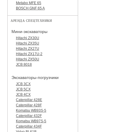
Metabo MFE 65
BOSCH GNF 65 A
АРЕНДА СПЕЦТЕХНИКИ
Мини-экскаваторы
Hitachi ZX30U
Hitachi ZX35U
Hitachi ZX27U
Hitachi ZX17U-2
Hitachi ZX50U
JCB 8018
Экскаваторы-погрузчики
JCB 3CX
JCB 5CX
JCB 4CX
Caterpillar 428E
Caterpillar 428F
Komatsu WB93S-5
Caterpillar 432F
Komatsu WB97S-5
Caterpillar 434F
Volvo BL61B