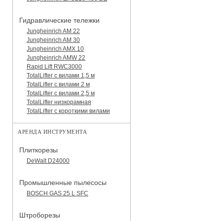
Гидравлические тележки
Jungheinrich AM 22
Jungheinrich AM 30
Jungheinrich AMX 10
Jungheinrich AMW 22
Rapid Lift RWC3000
TotalLifter с вилами 1,5 м
TotalLifter с вилами 2 м
TotalLifter с вилами 2,5 м
TotalLifter низкорамная
TotalLifter с короткими вилами
АРЕНДА ИНСТРУМЕНТА
Плиткорезы
DeWalt D24000
Промышленные пылесосы
BOSCH GAS 25 L SFC
Штроборезы