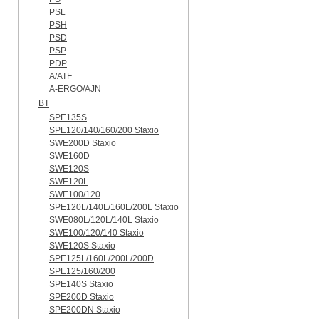
PSL
PSH
PSD
PSP
PDP
A/ATF
A-ERGO/AJN
BT
SPE135S
SPE120/140/160/200 Staxio
SWE200D Staxio
SWE160D
SWE120S
SWE120L
SWE100/120
SPE120L/140L/160L/200L Staxio
SWE080L/120L/140L Staxio
SWE100/120/140 Staxio
SWE120S Staxio
SPE125L/160L/200L/200D
SPE125/160/200
SPE140S Staxio
SPE200D Staxio
SPE200DN Staxio