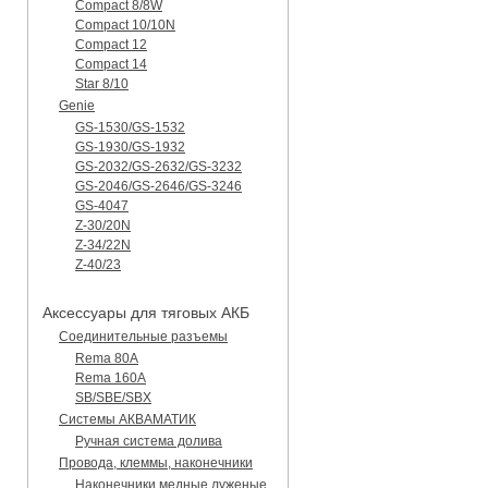
Compact 8/8W
Compact 10/10N
Compact 12
Compact 14
Star 8/10
Genie
GS-1530/GS-1532
GS-1930/GS-1932
GS-2032/GS-2632/GS-3232
GS-2046/GS-2646/GS-3246
GS-4047
Z-30/20N
Z-34/22N
Z-40/23
Аксессуары для тяговых АКБ
Соединительные разъемы
Rema 80A
Rema 160A
SB/SBE/SBX
Системы АКВАМАТИК
Ручная система долива
Провода, клеммы, наконечники
Наконечники медные луженые