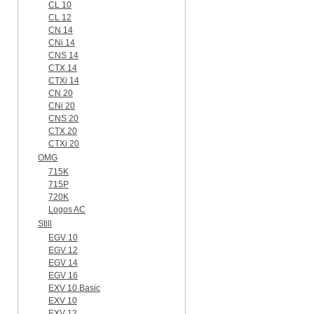
CL 10
CL 12
CN 14
CNi 14
CNS 14
CTX 14
CTXi 14
CN 20
CNi 20
CNS 20
CTX 20
CTXi 20
OMG
715K
715P
720K
Logos AC
Still
EGV 10
EGV 12
EGV 14
EGV 16
EXV 10 Basic
EXV 10
EXV 12