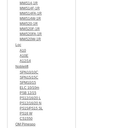
MWS14-1R
MWS14F-1R
MWS14FA-1R
MWS14W-1R
MWS20-1R
MWS20F-1R
MWS20FA-1R
MWS20W-1R
Loc
A10
A10E
A12/14
Noblelift
SPN10/10C
SPN15/15C
SPM10/15
ELC 10/10m
PSB 12/15
PS12/16/20 L
PS12/16/20 N
PS15/PS15 SL
PS16 W
CS1550
OM Pimespo