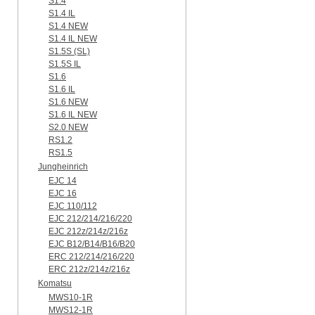
S1.4
S1.4 IL
S1.4 NEW
S1.4 IL NEW
S1.5S (SL)
S1.5S IL
S1.6
S1.6 IL
S1.6 NEW
S1.6 IL NEW
S2.0 NEW
RS1.2
RS1.5
Jungheinrich
EJC 14
EJC 16
EJC 110/112
EJC 212/214/216/220
EJC 212z/214z/216z
EJC B12/B14/B16/B20
ERC 212/214/216/220
ERC 212z/214z/216z
Komatsu
MWS10-1R
MWS12-1R