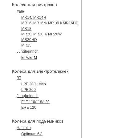
Колеса для ричтраков
Yale
MR14/ MR14H
MR16/ MR16N/ MR16H/ MR16HD
MR18
MR20/ MR20H/ MR20W
MR20HD
MR25
Jungheinrich
ETV/ETM
Колеса для электротележек
BT
LPE 200 Levio
LPE 200
Jungheinrich
EJE 116/118/120
ERE 120
Колеса для подъемников
Haulotte
Optimum 6/8