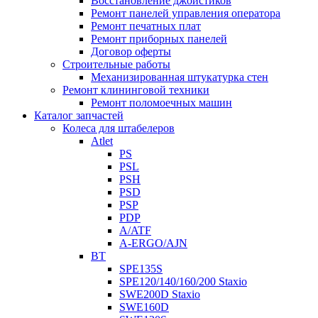
Восстановление джойстиков
Ремонт панелей управления оператора
Ремонт печатных плат
Ремонт приборных панелей
Договор оферты
Строительные работы
Механизированная штукатурка стен
Ремонт клининговой техники
Ремонт поломоечных машин
Каталог запчастей
Колеса для штабелеров
Atlet
PS
PSL
PSH
PSD
PSP
PDP
A/ATF
A-ERGO/AJN
BT
SPE135S
SPE120/140/160/200 Staxio
SWE200D Staxio
SWE160D