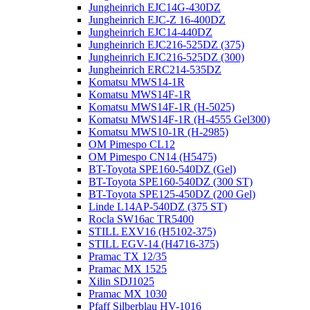
Jungheinrich EJC14G-430DZ
Jungheinrich EJC-Z 16-400DZ
Jungheinrich EJC14-440DZ
Jungheinrich EJC216-525DZ (375)
Jungheinrich EJC216-525DZ (300)
Jungheinrich ERC214-535DZ
Komatsu MWS14-1R
Komatsu MWS14F-1R
Komatsu MWS14F-1R (H-5025)
Komatsu MWS14F-1R (H-4555 Gel300)
Komatsu MWS10-1R (Н-2985)
OM Pimespo CL12
OM Pimespo CN14 (Н5475)
BT-Toyota SPE160-540DZ (Gel)
BT-Toyota SPE160-540DZ (300 ST)
BT-Toyota SPE125-450DZ (200 Gel)
Linde L14AP-540DZ (375 ST)
Rocla SW16ac TR5400
STILL EXV16 (H5102-375)
STILL EGV-14 (H4716-375)
Pramac TX 12/35
Pramac MX 1525
Xilin SDJ1025
Pramac MX 1030
Pfaff Silberblau HV-1016