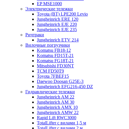
EP MSE1000
Электрические тележки
Toyota (BT) LPE200 Levio
Jungheinrich ERE 120
Jungheinrich EJE 220
Jungheinrich EJE 235
Ричтраки
Jungheinrich ETV 214
Вилочные погрузчики
Komatsu FB18-12
Komatsu FD15T-21
Komatsu FG18T-21
Mitsubishi FD30NT
TCM FD50T9
Toyota 7FBEF15
Daewoo Doosan G25E-3
Jungheinrich EFG216-450 DZ
Гидравлические тележки
Jungheinrich AM 22
Jungheinrich AM 30
Jungheinrich AMX 10
Jungheinrich AMW 22
Rapid Lift RWC3000
TotalLifter с вилами 1,5 м
TotalLifter с вилами 2 м