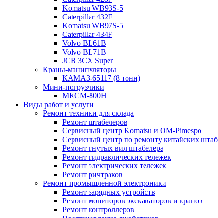
Komatsu WB93S-5
Caterpillar 432F
Komatsu WB97S-5
Caterpillar 434F
Volvo BL61B
Volvo BL71B
JCB 3CX Super
Краны-манипуляторы
КАМАЗ-65117 (8 тонн)
Мини-погрузчики
МКСМ-800H
Виды работ и услуги
Ремонт техники для склада
Ремонт штабелеров
Сервисный центр Komatsu и OM-Pimespo
Сервисный центр по ремонту китайских штаб
Ремонт гнутых вил штабелера
Ремонт гидравлических тележек
Ремонт электрических тележек
Ремонт ричтраков
Ремонт промышленной электроники
Ремонт зарядных устройств
Ремонт мониторов экскаваторов и кранов
Ремонт контроллеров