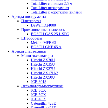
TotalLifter с вилами 2,5 м
TotalLifter низкорамная
TotalLifter с короткими вилами
Аренда инструмента
Плиткорезы
DeWalt D24000
Промышленные пылесосы
BOSCH GAS 25 L SFC
Штроборезы
Metabo MFE 65
BOSCH GNF 65 A
Аренда спецтехники
Мини-экскаваторы
Hitachi ZX30U
Hitachi ZX35U
Hitachi ZX27U
Hitachi ZX17U-2
Hitachi ZX50U
JCB 8018
Экскаваторы-погрузчики
JCB 3CX
JCB 5CX
JCB 4CX
Caterpillar 428E
Caterpillar 428F