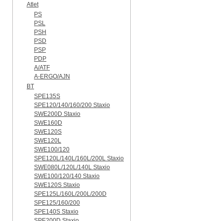
Atlet
PS
PSL
PSH
PSD
PSP
PDP
A/ATF
A-ERGO/AJN
BT
SPE135S
SPE120/140/160/200 Staxio
SWE200D Staxio
SWE160D
SWE120S
SWE120L
SWE100/120
SPE120L/140L/160L/200L Staxio
SWE080L/120L/140L Staxio
SWE100/120/140 Staxio
SWE120S Staxio
SPE125L/160L/200L/200D
SPE125/160/200
SPE140S Staxio
SPE200D Staxio