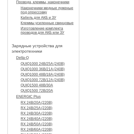
Провода, клеммы, наконечники
Наконечники медные луженые
под опрессовку
Кабель для АКБ и ЗУ
Клеммы усиленные свинцовые
Изготовление комплекта
проводов для АКБ или ЗУ
Зарядные устройства для
электротехники
Delta-Q
QUIQ1000 24B/25A (240B)
QUIQ1000 36B/21A (240B)
QUIQ1000 48B/18A (240B)
QUIQ1000 72B/12A (240B)
QUIQ1500 48B/30A
QUIQ1500 72B/20A
ENERGIC Plus
RX 24B/20A (220B)
RX 24B/25A (220B)
RX 24B/30A (220B)
RX 24B/40A (220B)
RX 24B/50A (220B)
RX 24B/60A (220B)