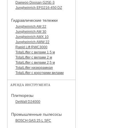
Daewoo Doosan G25E-3
Jungheinrich EFG216-450 DZ
Гидравлические тележки
Jungheinrich AM 22
Jungheinrich AM 30
Jungheinrich AMX 10
Jungheinrich AMW 22
Rapid Lift RWC3000
TotalLifter с вилами 1,5 м
TotalLifter с вилами 2 м
TotalLifter с вилами 2,5 м
TotalLifter низкорамная
TotalLifter с короткими вилами
АРЕНДА ИНСТРУМЕНТА
Плиткорезы
DeWalt D24000
Промышленные пылесосы
BOSCH GAS 25 L SFC