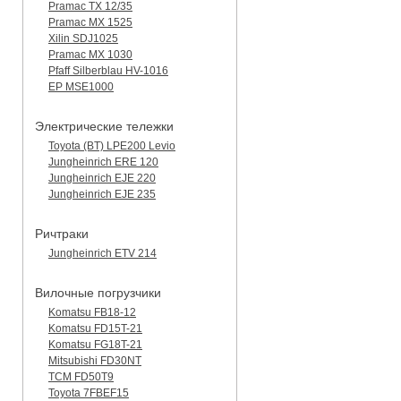
Pramac TX 12/35
Pramac MX 1525
Xilin SDJ1025
Pramac MX 1030
Pfaff Silberblau HV-1016
EP MSE1000
Электрические тележки
Toyota (BT) LPE200 Levio
Jungheinrich ERE 120
Jungheinrich EJE 220
Jungheinrich EJE 235
Ричтраки
Jungheinrich ETV 214
Вилочные погрузчики
Komatsu FB18-12
Komatsu FD15T-21
Komatsu FG18T-21
Mitsubishi FD30NT
TCM FD50T9
Toyota 7FBEF15