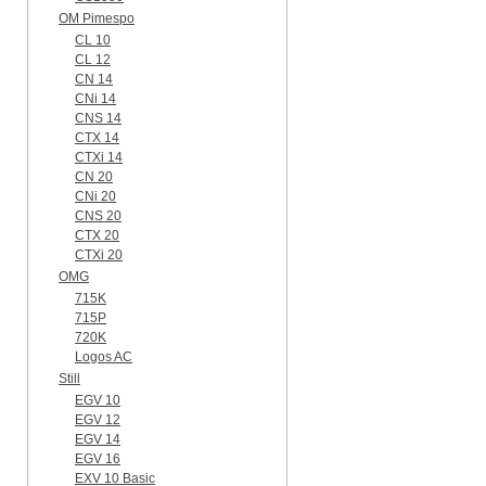
OM Pimespo
CL 10
CL 12
CN 14
CNi 14
CNS 14
CTX 14
CTXi 14
CN 20
CNi 20
CNS 20
CTX 20
CTXi 20
OMG
715K
715P
720K
Logos AC
Still
EGV 10
EGV 12
EGV 14
EGV 16
EXV 10 Basic