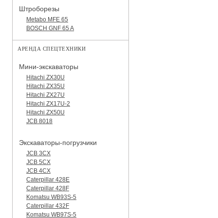
Штроборезы
Metabo MFE 65
BOSCH GNF 65 A
АРЕНДА СПЕЦТЕХНИКИ
Мини-экскаваторы
Hitachi ZX30U
Hitachi ZX35U
Hitachi ZX27U
Hitachi ZX17U-2
Hitachi ZX50U
JCB 8018
Экскаваторы-погрузчики
JCB 3CX
JCB 5CX
JCB 4CX
Caterpillar 428E
Caterpillar 428F
Komatsu WB93S-5
Caterpillar 432F
Komatsu WB97S-5