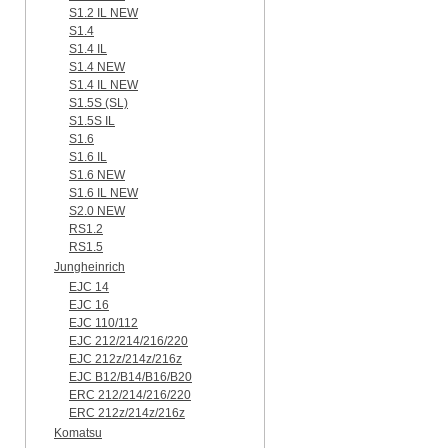
S1.2 IL NEW
S1.4
S1.4 IL
S1.4 NEW
S1.4 IL NEW
S1.5S (SL)
S1.5S IL
S1.6
S1.6 IL
S1.6 NEW
S1.6 IL NEW
S2.0 NEW
RS1.2
RS1.5
Jungheinrich
EJC 14
EJC 16
EJC 110/112
EJC 212/214/216/220
EJC 212z/214z/216z
EJC B12/B14/B16/B20
ERC 212/214/216/220
ERC 212z/214z/216z
Komatsu