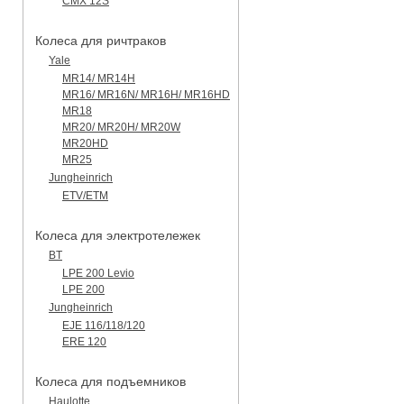
CMX 12S
Колеса для ричтраков
Yale
MR14/ MR14H
MR16/ MR16N/ MR16H/ MR16HD
MR18
MR20/ MR20H/ MR20W
MR20HD
MR25
Jungheinrich
ETV/ETM
Колеса для электротележек
BT
LPE 200 Levio
LPE 200
Jungheinrich
EJE 116/118/120
ERE 120
Колеса для подъемников
Haulotte