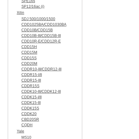
SPE16s
SP12/16ac (i)
Xilin
SDJ 500/1000/1500
CDD1025BA/CDD1030BA
CDD10B/CDD15B
CDD10B-III/CDD15B-III
CDD10R-E/CDD12R-E
CDD15H
CDD15M
CDD15S
CDD20M
CDDR10-III/CDDR12-III
CDDR15-I/II
CDDR15-III
CDDR15S
CDDK10-III/CDDK12-III
CDDK15-I/II
CDDK15-III
CDDK15S
CDDK20
CBD20SR
CQDH
Yale
MS10