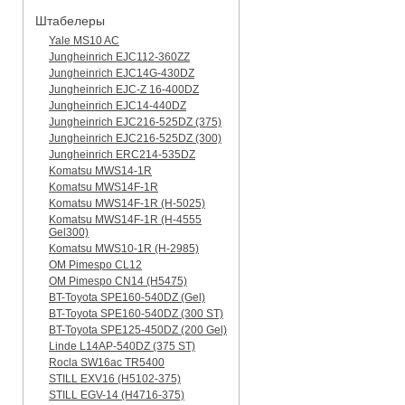
Штабелеры
Yale MS10 AC
Jungheinrich EJC112-360ZZ
Jungheinrich EJC14G-430DZ
Jungheinrich EJC-Z 16-400DZ
Jungheinrich EJC14-440DZ
Jungheinrich EJC216-525DZ (375)
Jungheinrich EJC216-525DZ (300)
Jungheinrich ERC214-535DZ
Komatsu MWS14-1R
Komatsu MWS14F-1R
Komatsu MWS14F-1R (H-5025)
Komatsu MWS14F-1R (H-4555
Gel300)
Komatsu MWS10-1R (Н-2985)
OM Pimespo CL12
OM Pimespo CN14 (Н5475)
BT-Toyota SPE160-540DZ (Gel)
BT-Toyota SPE160-540DZ (300 ST)
BT-Toyota SPE125-450DZ (200 Gel)
Linde L14AP-540DZ (375 ST)
Rocla SW16ac TR5400
STILL EXV16 (H5102-375)
STILL EGV-14 (H4716-375)