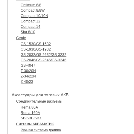
Optimum 6/8
Compact 8/8W
Compact 10/10N
Compact 12
Compact 14
Star 8/10
Genie
GS-1530/GS-1532
GS-1930/GS-1932
GS-2032/GS-2632/GS-3232
GS-2046/GS-2646/GS-3246
GS-4047
Z-30/20N
Z-34/22N
Z-40/23
Аксессуары для тяговых АКБ
Соединительные разъемы
Rema 80A
Rema 160A
SB/SBE/SBX
Системы АКВАМАТИК
Ручная система долива