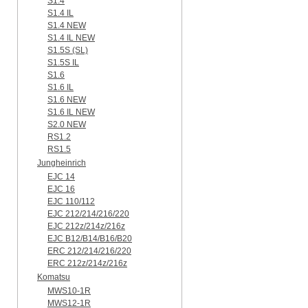
S1.4
S1.4 IL
S1.4 NEW
S1.4 IL NEW
S1.5S (SL)
S1.5S IL
S1.6
S1.6 IL
S1.6 NEW
S1.6 IL NEW
S2.0 NEW
RS1.2
RS1.5
Jungheinrich
EJC 14
EJC 16
EJC 110/112
EJC 212/214/216/220
EJC 212z/214z/216z
EJC B12/B14/B16/B20
ERC 212/214/216/220
ERC 212z/214z/216z
Komatsu
MWS10-1R
MWS12-1R