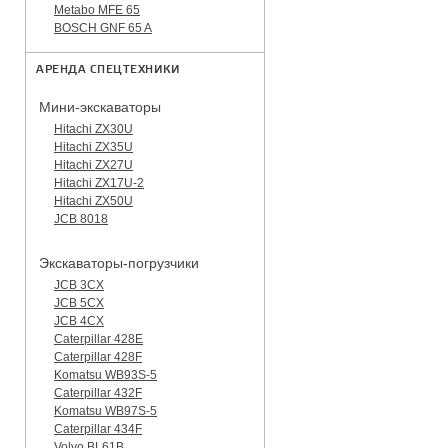
Metabo MFE 65
BOSCH GNF 65 A
АРЕНДА СПЕЦТЕХНИКИ
Мини-экскаваторы
Hitachi ZX30U
Hitachi ZX35U
Hitachi ZX27U
Hitachi ZX17U-2
Hitachi ZX50U
JCB 8018
Экскаваторы-погрузчики
JCB 3CX
JCB 5CX
JCB 4CX
Caterpillar 428E
Caterpillar 428F
Komatsu WB93S-5
Caterpillar 432F
Komatsu WB97S-5
Caterpillar 434F
Volvo BL61B