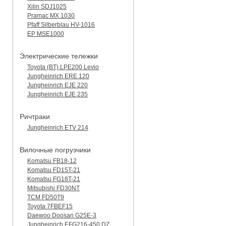
Xilin SDJ1025
Pramac MX 1030
Pfaff Silberblau HV-1016
EP MSE1000
Электрические тележки
Toyota (BT) LPE200 Levio
Jungheinrich ERE 120
Jungheinrich EJE 220
Jungheinrich EJE 235
Ричтраки
Jungheinrich ETV 214
Вилочные погрузчики
Komatsu FB18-12
Komatsu FD15T-21
Komatsu FG18T-21
Mitsubishi FD30NT
TCM FD50T9
Toyota 7FBEF15
Daewoo Doosan G25E-3
Jungheinrich EFG216-450 DZ