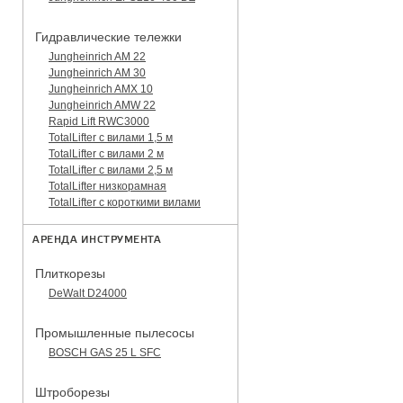
Гидравлические тележки
Jungheinrich AM 22
Jungheinrich AM 30
Jungheinrich AMX 10
Jungheinrich AMW 22
Rapid Lift RWC3000
TotalLifter с вилами 1,5 м
TotalLifter с вилами 2 м
TotalLifter с вилами 2,5 м
TotalLifter низкорамная
TotalLifter с короткими вилами
АРЕНДА ИНСТРУМЕНТА
Плиткорезы
DeWalt D24000
Промышленные пылесосы
BOSCH GAS 25 L SFC
Штроборезы