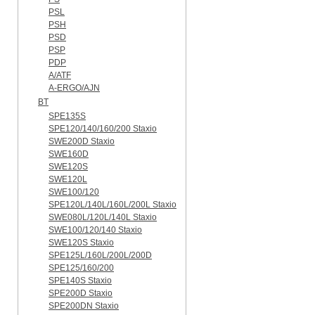
PSL
PSH
PSD
PSP
PDP
A/ATF
A-ERGO/AJN
BT
SPE135S
SPE120/140/160/200 Staxio
SWE200D Staxio
SWE160D
SWE120S
SWE120L
SWE100/120
SPE120L/140L/160L/200L Staxio
SWE080L/120L/140L Staxio
SWE100/120/140 Staxio
SWE120S Staxio
SPE125L/160L/200L/200D
SPE125/160/200
SPE140S Staxio
SPE200D Staxio
SPE200DN Staxio