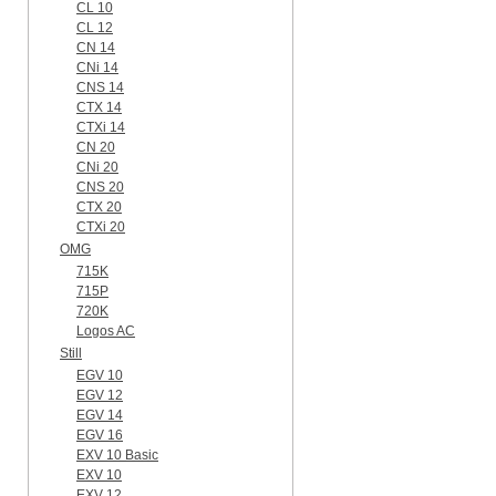
CL 10
CL 12
CN 14
CNi 14
CNS 14
CTX 14
CTXi 14
CN 20
CNi 20
CNS 20
CTX 20
CTXi 20
OMG
715K
715P
720K
Logos AC
Still
EGV 10
EGV 12
EGV 14
EGV 16
EXV 10 Basic
EXV 10
EXV 12