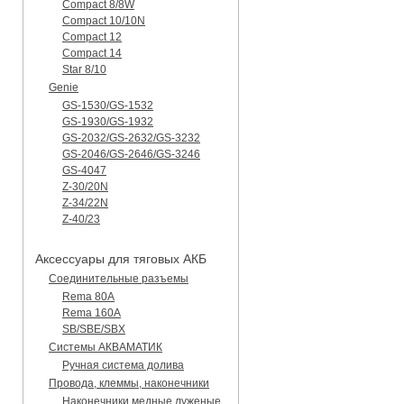
Compact 8/8W
Compact 10/10N
Compact 12
Compact 14
Star 8/10
Genie
GS-1530/GS-1532
GS-1930/GS-1932
GS-2032/GS-2632/GS-3232
GS-2046/GS-2646/GS-3246
GS-4047
Z-30/20N
Z-34/22N
Z-40/23
Аксессуары для тяговых АКБ
Соединительные разъемы
Rema 80A
Rema 160A
SB/SBE/SBX
Системы АКВАМАТИК
Ручная система долива
Провода, клеммы, наконечники
Наконечники медные луженые