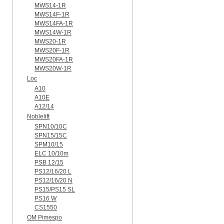
MWS14-1R
MWS14F-1R
MWS14FA-1R
MWS14W-1R
MWS20-1R
MWS20F-1R
MWS20FA-1R
MWS20W-1R
Loc
A10
A10E
A12/14
Noblelift
SPN10/10C
SPN15/15C
SPM10/15
ELC 10/10m
PSB 12/15
PS12/16/20 L
PS12/16/20 N
PS15/PS15 SL
PS16 W
CS1550
OM Pimespo