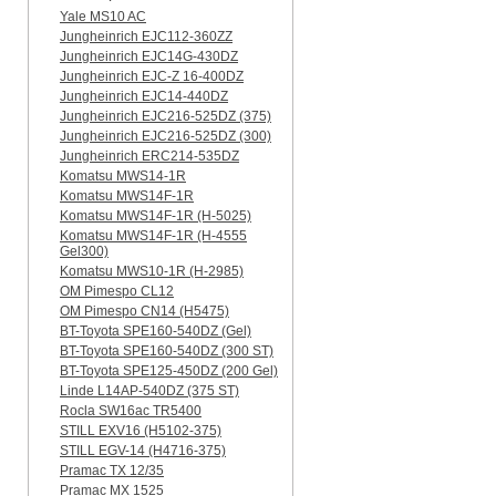
Yale MS10 AC
Jungheinrich EJC112-360ZZ
Jungheinrich EJC14G-430DZ
Jungheinrich EJC-Z 16-400DZ
Jungheinrich EJC14-440DZ
Jungheinrich EJC216-525DZ (375)
Jungheinrich EJC216-525DZ (300)
Jungheinrich ERC214-535DZ
Komatsu MWS14-1R
Komatsu MWS14F-1R
Komatsu MWS14F-1R (H-5025)
Komatsu MWS14F-1R (H-4555
Gel300)
Komatsu MWS10-1R (Н-2985)
OM Pimespo CL12
OM Pimespo CN14 (Н5475)
BT-Toyota SPE160-540DZ (Gel)
BT-Toyota SPE160-540DZ (300 ST)
BT-Toyota SPE125-450DZ (200 Gel)
Linde L14AP-540DZ (375 ST)
Rocla SW16ac TR5400
STILL EXV16 (H5102-375)
STILL EGV-14 (H4716-375)
Pramac TX 12/35
Pramac MX 1525