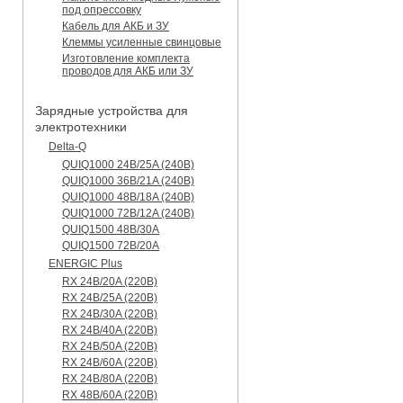
под опрессовку
Кабель для АКБ и ЗУ
Клеммы усиленные свинцовые
Изготовление комплекта
проводов для АКБ или ЗУ
Зарядные устройства для
электротехники
Delta-Q
QUIQ1000 24B/25A (240B)
QUIQ1000 36B/21A (240B)
QUIQ1000 48B/18A (240B)
QUIQ1000 72B/12A (240B)
QUIQ1500 48B/30A
QUIQ1500 72B/20A
ENERGIC Plus
RX 24B/20A (220B)
RX 24B/25A (220B)
RX 24B/30A (220B)
RX 24B/40A (220B)
RX 24B/50A (220B)
RX 24B/60A (220B)
RX 24B/80A (220B)
RX 48B/60A (220B)