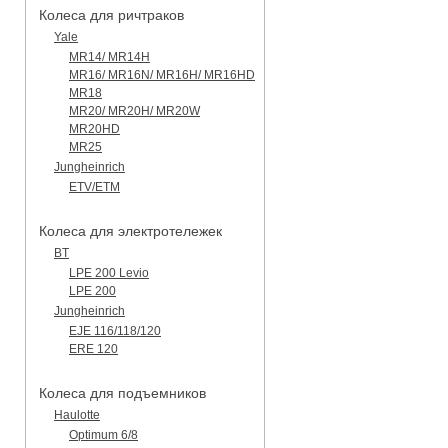
Колеса для ричтраков
Yale
MR14/ MR14H
MR16/ MR16N/ MR16H/ MR16HD
MR18
MR20/ MR20H/ MR20W
MR20HD
MR25
Jungheinrich
ETV/ETM
Колеса для электротележек
BT
LPE 200 Levio
LPE 200
Jungheinrich
EJE 116/118/120
ERE 120
Колеса для подъемников
Haulotte
Optimum 6/8