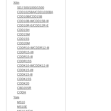
Xilin
SDJ 500/1000/1500
CDD1025BA/CDD1030BA
CDD10B/CDD15B
CDD10B-III/CDD15B-III
CDD10R-E/CDD12R-E
CDD15H
CDD15M
CDD15S
CDD20M
CDDR10-III/CDDR12-III
CDDR15-I/II
CDDR15-III
CDDR15S
CDDK10-III/CDDK12-III
CDDK15-I/II
CDDK15-III
CDDK15S
CDDK20
CBD20SR
CQDH
Yale
MS10
MS10E