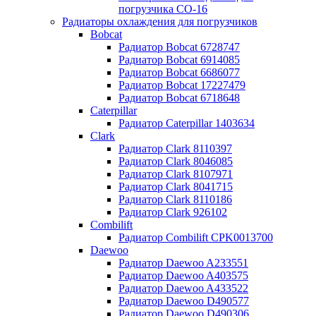
погрузчика CO-16
Радиаторы охлаждения для погрузчиков
Bobcat
Радиатор Bobcat 6728747
Радиатор Bobcat 6914085
Радиатор Bobcat 6686077
Радиатор Bobcat 17227479
Радиатор Bobcat 6718648
Caterpillar
Радиатор Caterpillar 1403634
Clark
Радиатор Clark 8110397
Радиатор Clark 8046085
Радиатор Clark 8107971
Радиатор Clark 8041715
Радиатор Clark 8110186
Радиатор Clark 926102
Combilift
Радиатор Combilift CPK0013700
Daewoo
Радиатор Daewoo A233551
Радиатор Daewoo A403575
Радиатор Daewoo A433522
Радиатор Daewoo D490577
Радиатор Daewoo D490306