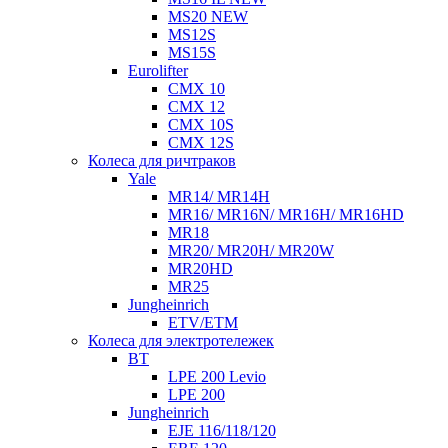
MS20 NEW
MS12S
MS15S
Eurolifter
CMX 10
CMX 12
CMX 10S
CMX 12S
Колеса для ричтраков
Yale
MR14/ MR14H
MR16/ MR16N/ MR16H/ MR16HD
MR18
MR20/ MR20H/ MR20W
MR20HD
MR25
Jungheinrich
ETV/ETM
Колеса для электротележек
BT
LPE 200 Levio
LPE 200
Jungheinrich
EJE 116/118/120