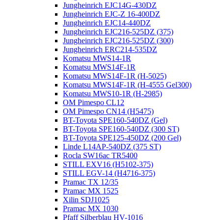
Jungheinrich EJC14G-430DZ
Jungheinrich EJC-Z 16-400DZ
Jungheinrich EJC14-440DZ
Jungheinrich EJC216-525DZ (375)
Jungheinrich EJC216-525DZ (300)
Jungheinrich ERC214-535DZ
Komatsu MWS14-1R
Komatsu MWS14F-1R
Komatsu MWS14F-1R (H-5025)
Komatsu MWS14F-1R (H-4555 Gel300)
Komatsu MWS10-1R (Н-2985)
OM Pimespo CL12
OM Pimespo CN14 (Н5475)
BT-Toyota SPE160-540DZ (Gel)
BT-Toyota SPE160-540DZ (300 ST)
BT-Toyota SPE125-450DZ (200 Gel)
Linde L14AP-540DZ (375 ST)
Rocla SW16ac TR5400
STILL EXV16 (H5102-375)
STILL EGV-14 (H4716-375)
Pramac TX 12/35
Pramac MX 1525
Xilin SDJ1025
Pramac MX 1030
Pfaff Silberblau HV-1016