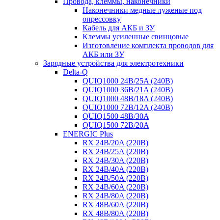
Провода, клеммы, наконечники
Наконечники медные луженые под
опрессовку
Кабель для АКБ и ЗУ
Клеммы усиленные свинцовые
Изготовление комплекта проводов для
АКБ или ЗУ
Зарядные устройства для электротехники
Delta-Q
QUIQ1000 24B/25A (240B)
QUIQ1000 36B/21A (240B)
QUIQ1000 48B/18A (240B)
QUIQ1000 72B/12A (240B)
QUIQ1500 48B/30A
QUIQ1500 72B/20A
ENERGIC Plus
RX 24B/20A (220B)
RX 24B/25A (220B)
RX 24B/30A (220B)
RX 24B/40A (220B)
RX 24B/50A (220B)
RX 24B/60A (220B)
RX 24B/80A (220B)
RX 48B/60A (220B)
RX 48B/80A (220B)