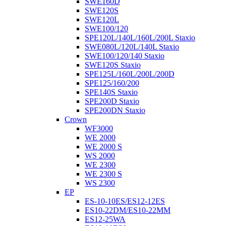
SWE160D
SWE120S
SWE120L
SWE100/120
SPE120L/140L/160L/200L Staxio
SWE080L/120L/140L Staxio
SWE100/120/140 Staxio
SWE120S Staxio
SPE125L/160L/200L/200D
SPE125/160/200
SPE140S Staxio
SPE200D Staxio
SPE200DN Staxio
Crown
WF3000
WE 2000
WE 2000 S
WS 2000
WE 2300
WE 2300 S
WS 2300
EP
ES-10-10ES/ES12-12ES
ES10-22DM/ES10-22MM
ES12-25WA