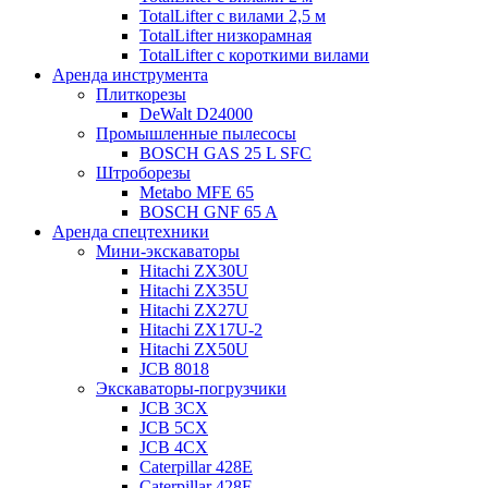
TotalLifter с вилами 2,5 м
TotalLifter низкорамная
TotalLifter с короткими вилами
Аренда инструмента
Плиткорезы
DeWalt D24000
Промышленные пылесосы
BOSCH GAS 25 L SFC
Штроборезы
Metabo MFE 65
BOSCH GNF 65 A
Аренда спецтехники
Мини-экскаваторы
Hitachi ZX30U
Hitachi ZX35U
Hitachi ZX27U
Hitachi ZX17U-2
Hitachi ZX50U
JCB 8018
Экскаваторы-погрузчики
JCB 3CX
JCB 5CX
JCB 4CX
Caterpillar 428E
Caterpillar 428F