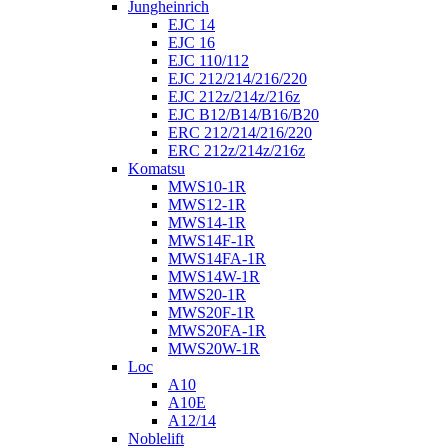
Jungheinrich
EJC 14
EJC 16
EJC 110/112
EJC 212/214/216/220
EJC 212z/214z/216z
EJC B12/B14/B16/B20
ERC 212/214/216/220
ERC 212z/214z/216z
Komatsu
MWS10-1R
MWS12-1R
MWS14-1R
MWS14F-1R
MWS14FA-1R
MWS14W-1R
MWS20-1R
MWS20F-1R
MWS20FA-1R
MWS20W-1R
Loc
A10
A10E
A12/14
Noblelift