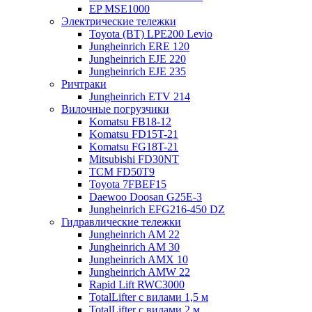
EP MSE1000
Электрические тележки
Toyota (BT) LPE200 Levio
Jungheinrich ERE 120
Jungheinrich EJE 220
Jungheinrich EJE 235
Ричтраки
Jungheinrich ETV 214
Вилочные погрузчики
Komatsu FB18-12
Komatsu FD15T-21
Komatsu FG18T-21
Mitsubishi FD30NT
TCM FD50T9
Toyota 7FBEF15
Daewoo Doosan G25E-3
Jungheinrich EFG216-450 DZ
Гидравлические тележки
Jungheinrich AM 22
Jungheinrich AM 30
Jungheinrich AMX 10
Jungheinrich AMW 22
Rapid Lift RWC3000
TotalLifter с вилами 1,5 м
TotalLifter с вилами 2 м