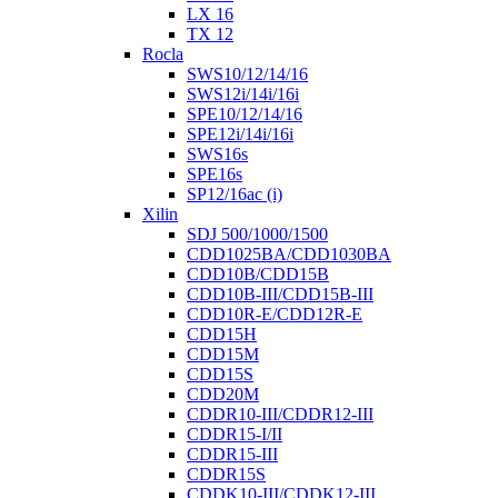
LX 16
TX 12
Rocla
SWS10/12/14/16
SWS12i/14i/16i
SPE10/12/14/16
SPE12i/14i/16i
SWS16s
SPE16s
SP12/16ac (i)
Xilin
SDJ 500/1000/1500
CDD1025BA/CDD1030BA
CDD10B/CDD15B
CDD10B-III/CDD15B-III
CDD10R-E/CDD12R-E
CDD15H
CDD15M
CDD15S
CDD20M
CDDR10-III/CDDR12-III
CDDR15-I/II
CDDR15-III
CDDR15S
CDDK10-III/CDDK12-III