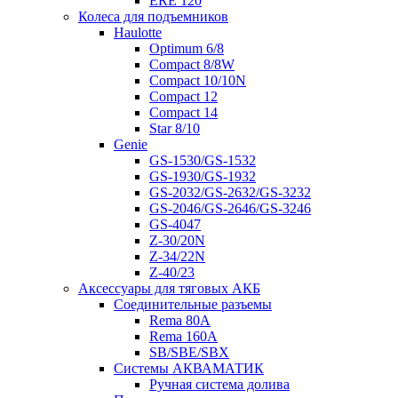
ERE 120
Колеса для подъемников
Haulotte
Optimum 6/8
Compact 8/8W
Compact 10/10N
Compact 12
Compact 14
Star 8/10
Genie
GS-1530/GS-1532
GS-1930/GS-1932
GS-2032/GS-2632/GS-3232
GS-2046/GS-2646/GS-3246
GS-4047
Z-30/20N
Z-34/22N
Z-40/23
Аксессуары для тяговых АКБ
Соединительные разъемы
Rema 80A
Rema 160A
SB/SBE/SBX
Системы АКВАМАТИК
Ручная система долива