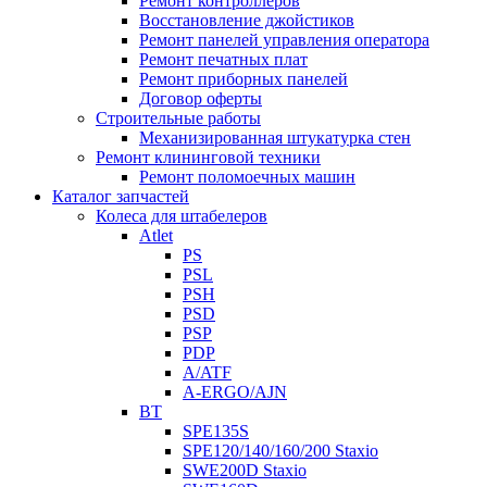
Ремонт контроллеров
Восстановление джойстиков
Ремонт панелей управления оператора
Ремонт печатных плат
Ремонт приборных панелей
Договор оферты
Строительные работы
Механизированная штукатурка стен
Ремонт клининговой техники
Ремонт поломоечных машин
Каталог запчастей
Колеса для штабелеров
Atlet
PS
PSL
PSH
PSD
PSP
PDP
A/ATF
A-ERGO/AJN
BT
SPE135S
SPE120/140/160/200 Staxio
SWE200D Staxio