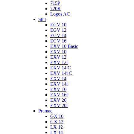
715P
720K
Logos AC
Still
EGV 10
EGV 12
EGV 14
EGV 16
EXV 10 Basic
EXV 10
EXV 12
EXV 12i
EXV 14 C
EXV 14i C
EXV 14
EXV 14i
EXV 16
EXV 16i
EXV 20
EXV 20i
Pramac
GX 10
GX 12
LX 12
LX 14