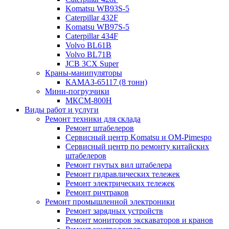
Komatsu WB93S-5
Caterpillar 432F
Komatsu WB97S-5
Caterpillar 434F
Volvo BL61B
Volvo BL71B
JCB 3CX Super
Краны-манипуляторы
КАМАЗ-65117 (8 тонн)
Мини-погрузчики
МКСМ-800H
Виды работ и услуги
Ремонт техники для склада
Ремонт штабелеров
Сервисный центр Komatsu и OM-Pimespo
Сервисный центр по ремонту китайских
штабелеров
Ремонт гнутых вил штабелера
Ремонт гидравлических тележек
Ремонт электрических тележек
Ремонт ричтраков
Ремонт промышленной электроники
Ремонт зарядных устройств
Ремонт мониторов экскаваторов и кранов