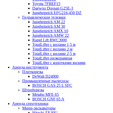
Toyota 7FBEF15
Daewoo Doosan G25E-3
Jungheinrich EFG216-450 DZ
Гидравлические тележки
Jungheinrich AM 22
Jungheinrich AM 30
Jungheinrich AMX 10
Jungheinrich AMW 22
Rapid Lift RWC3000
TotalLifter с вилами 1,5 м
TotalLifter с вилами 2 м
TotalLifter с вилами 2,5 м
TotalLifter низкорамная
TotalLifter с короткими вилами
Аренда инструмента
Плиткорезы
DeWalt D24000
Промышленные пылесосы
BOSCH GAS 25 L SFC
Штроборезы
Metabo MFE 65
BOSCH GNF 65 A
Аренда спецтехники
Мини-экскаваторы
Hitachi ZX30U