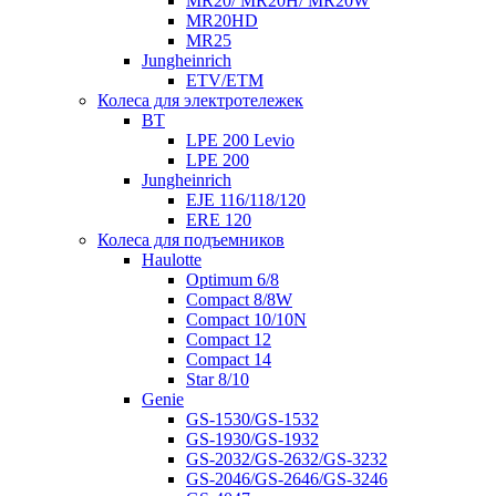
MR20/ MR20H/ MR20W
MR20HD
MR25
Jungheinrich
ETV/ETM
Колеса для электротележек
BT
LPE 200 Levio
LPE 200
Jungheinrich
EJE 116/118/120
ERE 120
Колеса для подъемников
Haulotte
Optimum 6/8
Compact 8/8W
Compact 10/10N
Compact 12
Compact 14
Star 8/10
Genie
GS-1530/GS-1532
GS-1930/GS-1932
GS-2032/GS-2632/GS-3232
GS-2046/GS-2646/GS-3246