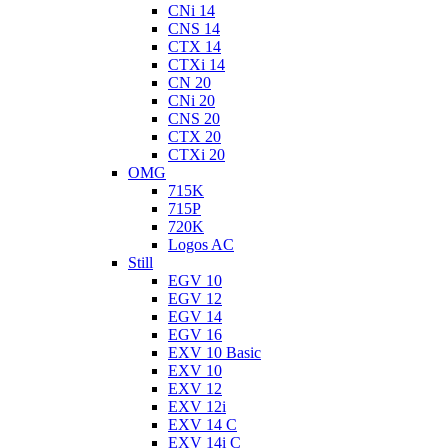
CNi 14
CNS 14
CTX 14
CTXi 14
CN 20
CNi 20
CNS 20
CTX 20
CTXi 20
OMG
715K
715P
720K
Logos AC
Still
EGV 10
EGV 12
EGV 14
EGV 16
EXV 10 Basic
EXV 10
EXV 12
EXV 12i
EXV 14 C
EXV 14i C