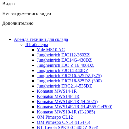
Видео
Нет загруженного видео
Дополнительно
Аренда техники для склада
Штабелеры
Yale MS10 AC
Jungheinrich EJC112-360ZZ
Jungheinrich EJC14G-430DZ
Jungheinrich EJC-Z 16-400DZ
Jungheinrich EJC14-440DZ
Jungheinrich EJC216-525DZ (375)
Jungheinrich EJC216-525DZ (300)
Jungheinrich ERC214-535DZ
Komatsu MWS14-1R
Komatsu MWS14F-1R
Komatsu MWS14F-1R (H-5025)
Komatsu MWS14F-1R (H-4555 Gel300)
Komatsu MWS10-1R (Н-2985)
OM Pimespo CL12
OM Pimespo CN14 (Н5475)
BT-Toyota SPE160-540DZ (Gel)