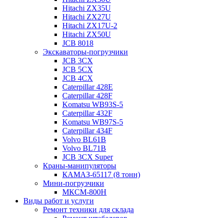
Hitachi ZX35U
Hitachi ZX27U
Hitachi ZX17U-2
Hitachi ZX50U
JCB 8018
Экскаваторы-погрузчики
JCB 3CX
JCB 5CX
JCB 4CX
Caterpillar 428E
Caterpillar 428F
Komatsu WB93S-5
Caterpillar 432F
Komatsu WB97S-5
Caterpillar 434F
Volvo BL61B
Volvo BL71B
JCB 3CX Super
Краны-манипуляторы
КАМАЗ-65117 (8 тонн)
Мини-погрузчики
МКСМ-800H
Виды работ и услуги
Ремонт техники для склада