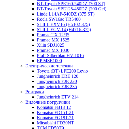
BT-Toyota SPE160-540DZ (300 ST)
BT-Toyota SPE125-450DZ (200 Gel)
Linde L14AP-540DZ (375 ST)
Rocla SW16ac TR5400
STILL EXV16 (H5102-375)
STILL EGV-14 (H4716-375)
Pramac TX 12/35
Pramac MX 1525
Xilin SDJ1025
Pramac MX 1030
Pfaff Silberblau HV-1016
EP MSE1000
Электрические тележки
Toyota (BT) LPE200 Levio
Jungheinrich ERE 120
Jungheinrich EJE 220
Jungheinrich EJE 235
Ричтраки
Jungheinrich ETV 214
Вилочные погрузчики
Komatsu FB18-12
Komatsu FD15T-21
Komatsu FG18T-21
Mitsubishi FD30NT
TCM FD50T9