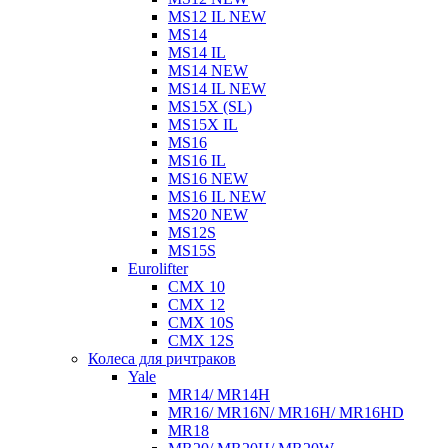
MS12 IL NEW
MS14
MS14 IL
MS14 NEW
MS14 IL NEW
MS15X (SL)
MS15X IL
MS16
MS16 IL
MS16 NEW
MS16 IL NEW
MS20 NEW
MS12S
MS15S
Eurolifter
CMX 10
CMX 12
CMX 10S
CMX 12S
Колеса для ричтраков
Yale
MR14/ MR14H
MR16/ MR16N/ MR16H/ MR16HD
MR18