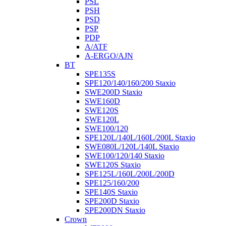
PSL
PSH
PSD
PSP
PDP
A/ATF
A-ERGO/AJN
BT
SPE135S
SPE120/140/160/200 Staxio
SWE200D Staxio
SWE160D
SWE120S
SWE120L
SWE100/120
SPE120L/140L/160L/200L Staxio
SWE080L/120L/140L Staxio
SWE100/120/140 Staxio
SWE120S Staxio
SPE125L/160L/200L/200D
SPE125/160/200
SPE140S Staxio
SPE200D Staxio
SPE200DN Staxio
Crown