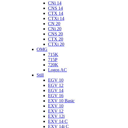
CNi 14
CNS 14
CTX 14
CTXi 14
CN 20
CNi 20
CNS 20
CTX 20
CTXi 20
OMG
715K
715P
720K
Logos AC
Still
EGV 10
EGV 12
EGV 14
EGV 16
EXV 10 Basic
EXV 10
EXV 12
EXV 12i
EXV 14 C
EXV 14i C