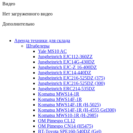
Видео
Нет загруженного видео
Дополнительно
Аренда техники для склада
Штабелеры
Yale MS10 AC
Jungheinrich EJC112-360ZZ
Jungheinrich EJC14G-430DZ
Jungheinrich EJC-Z 16-400DZ
Jungheinrich EJC14-440DZ
Jungheinrich EJC216-525DZ (375)
Jungheinrich EJC216-525DZ (300)
Jungheinrich ERC214-535DZ
Komatsu MWS14-1R
Komatsu MWS14F-1R
Komatsu MWS14F-1R (H-5025)
Komatsu MWS14F-1R (H-4555 Gel300)
Komatsu MWS10-1R (Н-2985)
OM Pimespo CL12
OM Pimespo CN14 (Н5475)
BT-Toyota SPE160-540DZ (Gel)