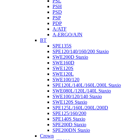
PSL
PSH
PSD
PSP
PDP
A/ATF
A-ERGO/AJN
BT
SPE135S
SPE120/140/160/200 Staxio
SWE200D Staxio
SWE160D
SWE120S
SWE120L
SWE100/120
SPE120L/140L/160L/200L Staxio
SWE080L/120L/140L Staxio
SWE100/120/140 Staxio
SWE120S Staxio
SPE125L/160L/200L/200D
SPE125/160/200
SPE140S Staxio
SPE200D Staxio
SPE200DN Staxio
Crown