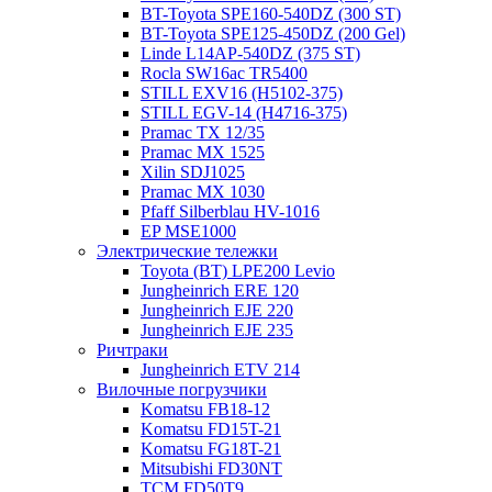
BT-Toyota SPE160-540DZ (300 ST)
BT-Toyota SPE125-450DZ (200 Gel)
Linde L14AP-540DZ (375 ST)
Rocla SW16ac TR5400
STILL EXV16 (H5102-375)
STILL EGV-14 (H4716-375)
Pramac TX 12/35
Pramac MX 1525
Xilin SDJ1025
Pramac MX 1030
Pfaff Silberblau HV-1016
EP MSE1000
Электрические тележки
Toyota (BT) LPE200 Levio
Jungheinrich ERE 120
Jungheinrich EJE 220
Jungheinrich EJE 235
Ричтраки
Jungheinrich ETV 214
Вилочные погрузчики
Komatsu FB18-12
Komatsu FD15T-21
Komatsu FG18T-21
Mitsubishi FD30NT
TCM FD50T9