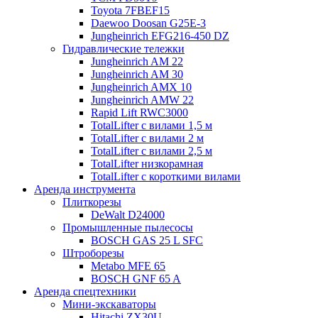
Toyota 7FBEF15
Daewoo Doosan G25E-3
Jungheinrich EFG216-450 DZ
Гидравлические тележки
Jungheinrich AM 22
Jungheinrich AM 30
Jungheinrich AMX 10
Jungheinrich AMW 22
Rapid Lift RWC3000
TotalLifter с вилами 1,5 м
TotalLifter с вилами 2 м
TotalLifter с вилами 2,5 м
TotalLifter низкорамная
TotalLifter с короткими вилами
Аренда инструмента
Плиткорезы
DeWalt D24000
Промышленные пылесосы
BOSCH GAS 25 L SFC
Штроборезы
Metabo MFE 65
BOSCH GNF 65 A
Аренда спецтехники
Мини-экскаваторы
Hitachi ZX30U