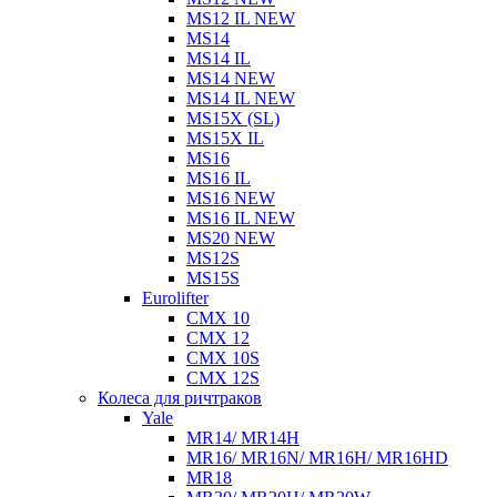
MS12 IL NEW
MS14
MS14 IL
MS14 NEW
MS14 IL NEW
MS15X (SL)
MS15X IL
MS16
MS16 IL
MS16 NEW
MS16 IL NEW
MS20 NEW
MS12S
MS15S
Eurolifter
CMX 10
CMX 12
CMX 10S
CMX 12S
Колеса для ричтраков
Yale
MR14/ MR14H
MR16/ MR16N/ MR16H/ MR16HD
MR18