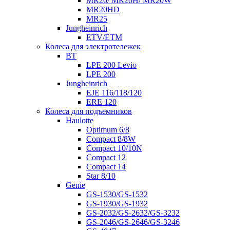
MR20/ MR20H/ MR20W
MR20HD
MR25
Jungheinrich
ETV/ETM
Колеса для электротележек
BT
LPE 200 Levio
LPE 200
Jungheinrich
EJE 116/118/120
ERE 120
Колеса для подъемников
Haulotte
Optimum 6/8
Compact 8/8W
Compact 10/10N
Compact 12
Compact 14
Star 8/10
Genie
GS-1530/GS-1532
GS-1930/GS-1932
GS-2032/GS-2632/GS-3232
GS-2046/GS-2646/GS-3246