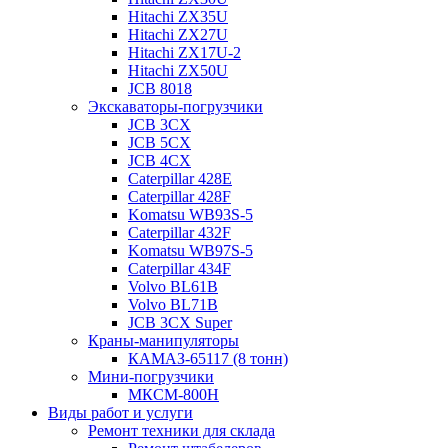
Hitachi ZX35U
Hitachi ZX27U
Hitachi ZX17U-2
Hitachi ZX50U
JCB 8018
Экскаваторы-погрузчики
JCB 3CX
JCB 5CX
JCB 4CX
Caterpillar 428E
Caterpillar 428F
Komatsu WB93S-5
Caterpillar 432F
Komatsu WB97S-5
Caterpillar 434F
Volvo BL61B
Volvo BL71B
JCB 3CX Super
Краны-манипуляторы
КАМАЗ-65117 (8 тонн)
Мини-погрузчики
МКСМ-800H
Виды работ и услуги
Ремонт техники для склада