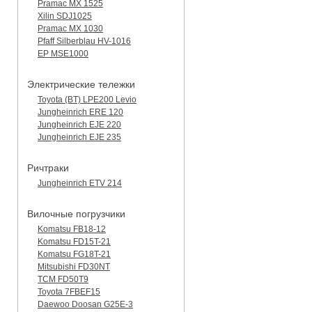
Pramac MX 1525
Xilin SDJ1025
Pramac MX 1030
Pfaff Silberblau HV-1016
EP MSE1000
Электрические тележки
Toyota (BT) LPE200 Levio
Jungheinrich ERE 120
Jungheinrich EJE 220
Jungheinrich EJE 235
Ричтраки
Jungheinrich ETV 214
Вилочные погрузчики
Komatsu FB18-12
Komatsu FD15T-21
Komatsu FG18T-21
Mitsubishi FD30NT
TCM FD50T9
Toyota 7FBEF15
Daewoo Doosan G25E-3