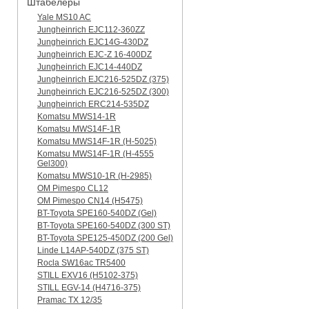
Штабелеры
Yale MS10 AC
Jungheinrich EJC112-360ZZ
Jungheinrich EJC14G-430DZ
Jungheinrich EJC-Z 16-400DZ
Jungheinrich EJC14-440DZ
Jungheinrich EJC216-525DZ (375)
Jungheinrich EJC216-525DZ (300)
Jungheinrich ERC214-535DZ
Komatsu MWS14-1R
Komatsu MWS14F-1R
Komatsu MWS14F-1R (H-5025)
Komatsu MWS14F-1R (H-4555
Gel300)
Komatsu MWS10-1R (Н-2985)
OM Pimespo CL12
OM Pimespo CN14 (Н5475)
BT-Toyota SPE160-540DZ (Gel)
BT-Toyota SPE160-540DZ (300 ST)
BT-Toyota SPE125-450DZ (200 Gel)
Linde L14AP-540DZ (375 ST)
Rocla SW16ac TR5400
STILL EXV16 (H5102-375)
STILL EGV-14 (H4716-375)
Pramac TX 12/35