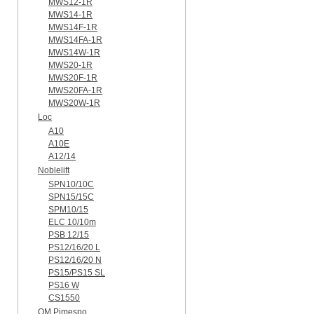
MWS12-1R
MWS14-1R
MWS14F-1R
MWS14FA-1R
MWS14W-1R
MWS20-1R
MWS20F-1R
MWS20FA-1R
MWS20W-1R
Loc
A10
A10E
A12/14
Noblelift
SPN10/10C
SPN15/15C
SPM10/15
ELC 10/10m
PSB 12/15
PS12/16/20 L
PS12/16/20 N
PS15/PS15 SL
PS16 W
CS1550
OM Pimespo