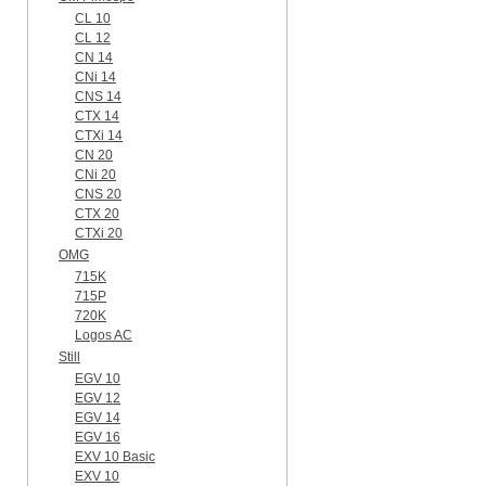
CL 10
CL 12
CN 14
CNi 14
CNS 14
CTX 14
CTXi 14
CN 20
CNi 20
CNS 20
CTX 20
CTXi 20
OMG
715K
715P
720K
Logos AC
Still
EGV 10
EGV 12
EGV 14
EGV 16
EXV 10 Basic
EXV 10