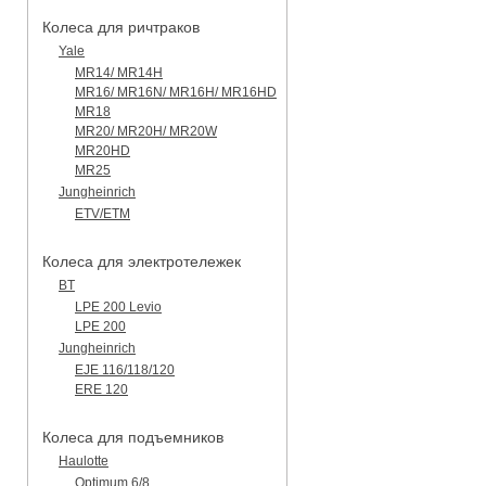
Колеса для ричтраков
Yale
MR14/ MR14H
MR16/ MR16N/ MR16H/ MR16HD
MR18
MR20/ MR20H/ MR20W
MR20HD
MR25
Jungheinrich
ETV/ETM
Колеса для электротележек
BT
LPE 200 Levio
LPE 200
Jungheinrich
EJE 116/118/120
ERE 120
Колеса для подъемников
Haulotte
Optimum 6/8