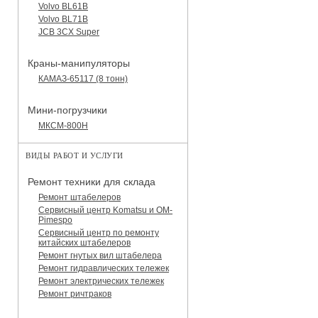
Volvo BL61B
Volvo BL71B
JCB 3CX Super
Краны-манипуляторы
КАМАЗ-65117 (8 тонн)
Мини-погрузчики
МКСМ-800H
ВИДЫ РАБОТ И УСЛУГИ
Ремонт техники для склада
Ремонт штабелеров
Сервисный центр Komatsu и OM-
Pimespo
Сервисный центр по ремонту
китайских штабелеров
Ремонт гнутых вил штабелера
Ремонт гидравлических тележек
Ремонт электрических тележек
Ремонт ричтраков