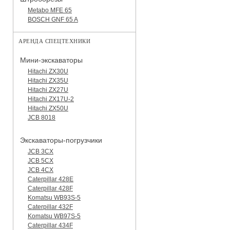
Metabo MFE 65
BOSCH GNF 65 A
АРЕНДА СПЕЦТЕХНИКИ
Мини-экскаваторы
Hitachi ZX30U
Hitachi ZX35U
Hitachi ZX27U
Hitachi ZX17U-2
Hitachi ZX50U
JCB 8018
Экскаваторы-погрузчики
JCB 3CX
JCB 5CX
JCB 4CX
Caterpillar 428E
Caterpillar 428F
Komatsu WB93S-5
Caterpillar 432F
Komatsu WB97S-5
Caterpillar 434F