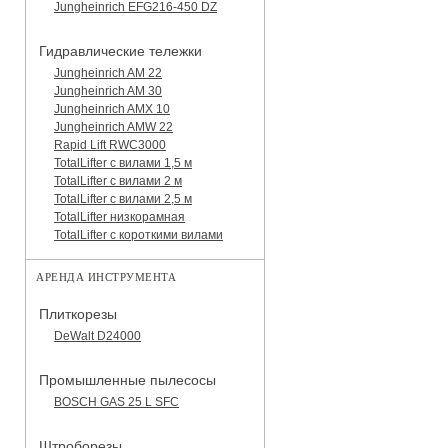
Jungheinrich EFG216-450 DZ
Гидравлические тележки
Jungheinrich AM 22
Jungheinrich AM 30
Jungheinrich AMX 10
Jungheinrich AMW 22
Rapid Lift RWC3000
TotalLifter с вилами 1,5 м
TotalLifter с вилами 2 м
TotalLifter с вилами 2,5 м
TotalLifter низкорамная
TotalLifter с короткими вилами
АРЕНДА ИНСТРУМЕНТА
Плиткорезы
DeWalt D24000
Промышленные пылесосы
BOSCH GAS 25 L SFC
Штроборезы