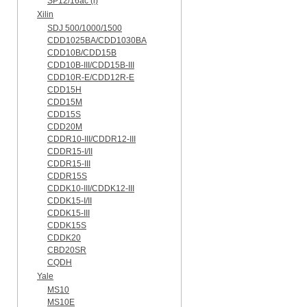
SP12/16ac (i)
Xilin
SDJ 500/1000/1500
CDD1025BA/CDD1030BA
CDD10B/CDD15B
CDD10B-III/CDD15B-III
CDD10R-E/CDD12R-E
CDD15H
CDD15M
CDD15S
CDD20M
CDDR10-III/CDDR12-III
CDDR15-I/II
CDDR15-III
CDDR15S
CDDK10-III/CDDK12-III
CDDK15-I/II
CDDK15-III
CDDK15S
CDDK20
CBD20SR
CQDH
Yale
MS10
MS10E