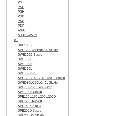
PS
PSL
PSH
PSD
PSP
PDP
A/ATF
A-ERGO/AJN
BT
SPE135S
SPE120/140/160/200 Staxio
SWE200D Staxio
SWE160D
SWE120S
SWE120L
SWE100/120
SPE120L/140L/160L/200L Staxio
SWE080L/120L/140L Staxio
SWE100/120/140 Staxio
SWE120S Staxio
SPE125L/160L/200L/200D
SPE125/160/200
SPE140S Staxio
SPE200D Staxio
SPE200DN Staxio