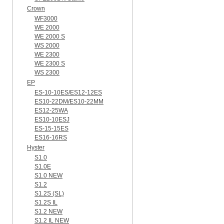
Crown
WF3000
WE 2000
WE 2000 S
WS 2000
WE 2300
WE 2300 S
WS 2300
EP
ES-10-10ES/ES12-12ES
ES10-22DM/ES10-22MM
ES12-25WA
ES10-10ESJ
ES-15-15ES
ES16-16RS
Hyster
S1.0
S1.0E
S1.0 NEW
S1.2
S1.2S (SL)
S1.2S IL
S1.2 NEW
S1.2 IL NEW