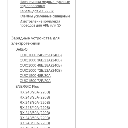
Наконечники медные луженые
под опрессовку
Кабель для АКБ и ЗУ
Клеммы усиленные свинцовые
Изготовление комплекта
проводов для АКБ или ЗУ
Зарядные устройства для
электротехники
Delta-Q
QUIQ1000 24B/25A (240B)
QUIQ1000 36B/21A (240B)
QUIQ1000 48B/18A (240B)
QUIQ1000 72B/12A (240B)
QUIQ1500 48B/30A
QUIQ1500 72B/20A
ENERGIC Plus
RX 24B/20A (220B)
RX 24B/25A (220B)
RX 24B/30A (220B)
RX 24B/40A (220B)
RX 24B/50A (220B)
RX 24B/60A (220B)
RX 24B/80A (220B)