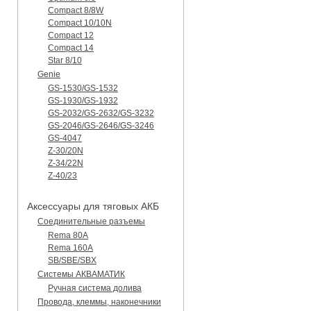
Compact 8/8W
Compact 10/10N
Compact 12
Compact 14
Star 8/10
Genie
GS-1530/GS-1532
GS-1930/GS-1932
GS-2032/GS-2632/GS-3232
GS-2046/GS-2646/GS-3246
GS-4047
Z-30/20N
Z-34/22N
Z-40/23
Аксессуары для тяговых АКБ
Соединительные разъемы
Rema 80A
Rema 160A
SB/SBE/SBX
Системы АКВАМАТИК
Ручная система долива
Провода, клеммы, наконечники