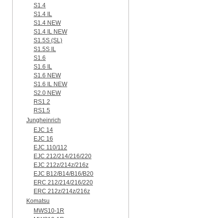
S1.4
S1.4 IL
S1.4 NEW
S1.4 IL NEW
S1.5S (SL)
S1.5S IL
S1.6
S1.6 IL
S1.6 NEW
S1.6 IL NEW
S2.0 NEW
RS1.2
RS1.5
Jungheinrich
EJC 14
EJC 16
EJC 110/112
EJC 212/214/216/220
EJC 212z/214z/216z
EJC B12/B14/B16/B20
ERC 212/214/216/220
ERC 212z/214z/216z
Komatsu
MWS10-1R