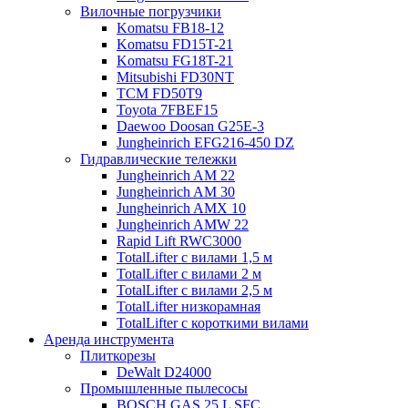
Вилочные погрузчики
Komatsu FB18-12
Komatsu FD15T-21
Komatsu FG18T-21
Mitsubishi FD30NT
TCM FD50T9
Toyota 7FBEF15
Daewoo Doosan G25E-3
Jungheinrich EFG216-450 DZ
Гидравлические тележки
Jungheinrich AM 22
Jungheinrich AM 30
Jungheinrich AMX 10
Jungheinrich AMW 22
Rapid Lift RWC3000
TotalLifter с вилами 1,5 м
TotalLifter с вилами 2 м
TotalLifter с вилами 2,5 м
TotalLifter низкорамная
TotalLifter с короткими вилами
Аренда инструмента
Плиткорезы
DeWalt D24000
Промышленные пылесосы
BOSCH GAS 25 L SFC