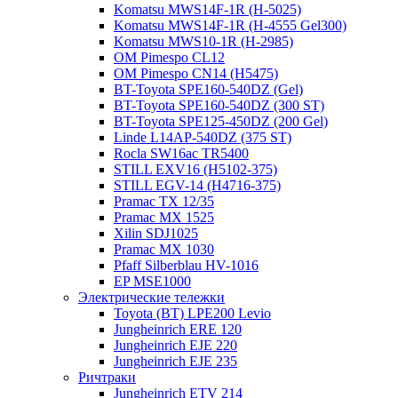
Komatsu MWS14F-1R (H-5025)
Komatsu MWS14F-1R (H-4555 Gel300)
Komatsu MWS10-1R (Н-2985)
OM Pimespo CL12
OM Pimespo CN14 (Н5475)
BT-Toyota SPE160-540DZ (Gel)
BT-Toyota SPE160-540DZ (300 ST)
BT-Toyota SPE125-450DZ (200 Gel)
Linde L14AP-540DZ (375 ST)
Rocla SW16ac TR5400
STILL EXV16 (H5102-375)
STILL EGV-14 (H4716-375)
Pramac TX 12/35
Pramac MX 1525
Xilin SDJ1025
Pramac MX 1030
Pfaff Silberblau HV-1016
EP MSE1000
Электрические тележки
Toyota (BT) LPE200 Levio
Jungheinrich ERE 120
Jungheinrich EJE 220
Jungheinrich EJE 235
Ричтраки
Jungheinrich ETV 214