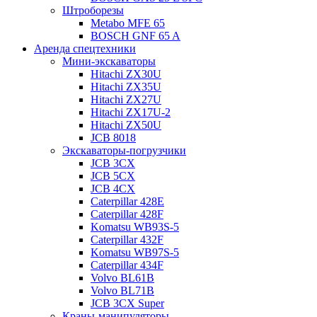
Штроборезы
Metabo MFE 65
BOSCH GNF 65 A
Аренда спецтехники
Мини-экскаваторы
Hitachi ZX30U
Hitachi ZX35U
Hitachi ZX27U
Hitachi ZX17U-2
Hitachi ZX50U
JCB 8018
Экскаваторы-погрузчики
JCB 3CX
JCB 5CX
JCB 4CX
Caterpillar 428E
Caterpillar 428F
Komatsu WB93S-5
Caterpillar 432F
Komatsu WB97S-5
Caterpillar 434F
Volvo BL61B
Volvo BL71B
JCB 3CX Super
Краны-манипуляторы