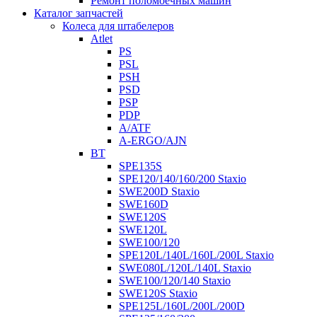
Ремонт поломоечных машин
Каталог запчастей
Колеса для штабелеров
Atlet
PS
PSL
PSH
PSD
PSP
PDP
A/ATF
A-ERGO/AJN
BT
SPE135S
SPE120/140/160/200 Staxio
SWE200D Staxio
SWE160D
SWE120S
SWE120L
SWE100/120
SPE120L/140L/160L/200L Staxio
SWE080L/120L/140L Staxio
SWE100/120/140 Staxio
SWE120S Staxio
SPE125L/160L/200L/200D