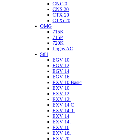
CNi 20
CNS 20
CTX 20
CTXi 20
OMG
715K
715P
720K
Logos AC
Still
EGV 10
EGV 12
EGV 14
EGV 16
EXV 10 Basic
EXV 10
EXV 12
EXV 12i
EXV 14 C
EXV 14i C
EXV 14
EXV 14i
EXV 16
EXV 16i
EXV 20