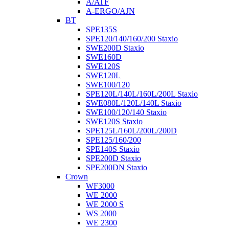
A/ATF
A-ERGO/AJN
BT
SPE135S
SPE120/140/160/200 Staxio
SWE200D Staxio
SWE160D
SWE120S
SWE120L
SWE100/120
SPE120L/140L/160L/200L Staxio
SWE080L/120L/140L Staxio
SWE100/120/140 Staxio
SWE120S Staxio
SPE125L/160L/200L/200D
SPE125/160/200
SPE140S Staxio
SPE200D Staxio
SPE200DN Staxio
Crown
WF3000
WE 2000
WE 2000 S
WS 2000
WE 2300