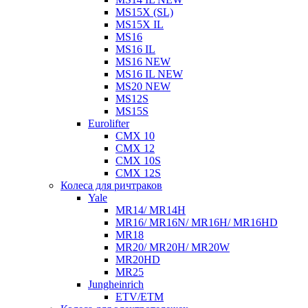
MS15X (SL)
MS15X IL
MS16
MS16 IL
MS16 NEW
MS16 IL NEW
MS20 NEW
MS12S
MS15S
Eurolifter
CMX 10
CMX 12
CMX 10S
CMX 12S
Колеса для ричтраков
Yale
MR14/ MR14H
MR16/ MR16N/ MR16H/ MR16HD
MR18
MR20/ MR20H/ MR20W
MR20HD
MR25
Jungheinrich
ETV/ETM