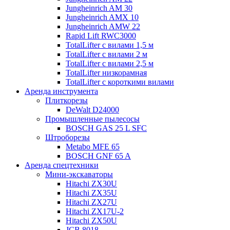
Jungheinrich AM 30
Jungheinrich AMX 10
Jungheinrich AMW 22
Rapid Lift RWC3000
TotalLifter с вилами 1,5 м
TotalLifter с вилами 2 м
TotalLifter с вилами 2,5 м
TotalLifter низкорамная
TotalLifter с короткими вилами
Аренда инструмента
Плиткорезы
DeWalt D24000
Промышленные пылесосы
BOSCH GAS 25 L SFC
Штроборезы
Metabo MFE 65
BOSCH GNF 65 A
Аренда спецтехники
Мини-экскаваторы
Hitachi ZX30U
Hitachi ZX35U
Hitachi ZX27U
Hitachi ZX17U-2
Hitachi ZX50U
JCB 8018