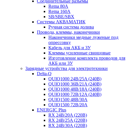
Соединительные разъемы
Rema 80A
Rema 160A
SB/SBE/SBX
Системы АКВАМАТИК
Ручная система долива
Провода, клеммы, наконечники
Наконечники медные луженые под
опрессовку
Кабель для АКБ и ЗУ
Клеммы усиленные свинцовые
Изготовление комплекта проводов для
АКБ или ЗУ
Зарядные устройства для электротехники
Delta-Q
QUIQ1000 24B/25A (240B)
QUIQ1000 36B/21A (240B)
QUIQ1000 48B/18A (240B)
QUIQ1000 72B/12A (240B)
QUIQ1500 48B/30A
QUIQ1500 72B/20A
ENERGIC Plus
RX 24B/20A (220B)
RX 24B/25A (220B)
RX 24B/30A (220B)