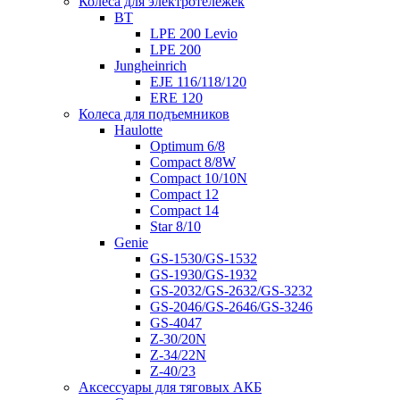
Колеса для электротележек
BT
LPE 200 Levio
LPE 200
Jungheinrich
EJE 116/118/120
ERE 120
Колеса для подъемников
Haulotte
Optimum 6/8
Compact 8/8W
Compact 10/10N
Compact 12
Compact 14
Star 8/10
Genie
GS-1530/GS-1532
GS-1930/GS-1932
GS-2032/GS-2632/GS-3232
GS-2046/GS-2646/GS-3246
GS-4047
Z-30/20N
Z-34/22N
Z-40/23
Аксессуары для тяговых АКБ