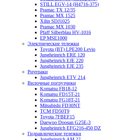
STILL EGV-14 (H4716-375)
Pramac TX 12/35
Pramac MX 1525
Xilin SDJ1025
Pramac MX 1030
Pfaff Silberblau HV-1016
EP MSE1000
Электрические тележки
Toyota (BT) LPE200 Levio
Jungheinrich ERE 120
Jungheinrich EJE 220
Jungheinrich EJE 235
Ричтраки
Jungheinrich ETV 214
Вилочные погрузчики
Komatsu FB18-12
Komatsu FD15T-21
Komatsu FG18T-21
Mitsubishi FD30NT
TCM FD50T9
Toyota 7FBEF15
Daewoo Doosan G25E-3
Jungheinrich EFG216-450 DZ
Гидравлические тележки
Jungheinrich AM 22