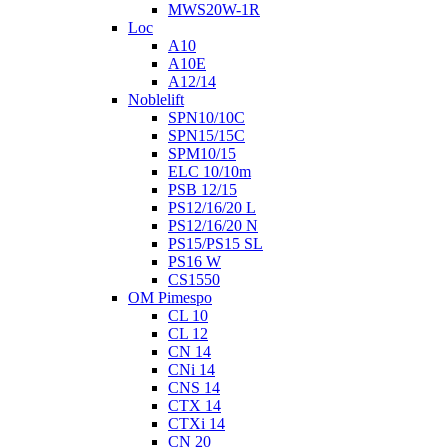
MWS20W-1R
Loc
A10
A10E
A12/14
Noblelift
SPN10/10C
SPN15/15C
SPM10/15
ELC 10/10m
PSB 12/15
PS12/16/20 L
PS12/16/20 N
PS15/PS15 SL
PS16 W
CS1550
OM Pimespo
CL 10
CL 12
CN 14
CNi 14
CNS 14
CTX 14
CTXi 14
CN 20