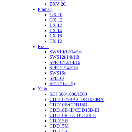
EXV 20i
Pramac
GX 10
GX 12
LX 12
LX 14
LX 16
TX 12
Rocla
SWS10/12/14/16
SWS12i/14i/16i
SPE10/12/14/16
SPE12i/14i/16i
SWS16s
SPE16s
SP12/16ac (i)
Xilin
SDJ 500/1000/1500
CDD1025BA/CDD1030BA
CDD10B/CDD15B
CDD10B-III/CDD15B-III
CDD10R-E/CDD12R-E
CDD15H
CDD15M
CDD15S