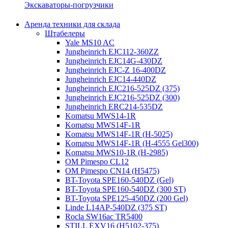
Экскаваторы-погрузчики
Аренда техники для склада
Штабелеры
Yale MS10 AC
Jungheinrich EJC112-360ZZ
Jungheinrich EJC14G-430DZ
Jungheinrich EJC-Z 16-400DZ
Jungheinrich EJC14-440DZ
Jungheinrich EJC216-525DZ (375)
Jungheinrich EJC216-525DZ (300)
Jungheinrich ERC214-535DZ
Komatsu MWS14-1R
Komatsu MWS14F-1R
Komatsu MWS14F-1R (H-5025)
Komatsu MWS14F-1R (H-4555 Gel300)
Komatsu MWS10-1R (Н-2985)
OM Pimespo CL12
OM Pimespo CN14 (Н5475)
BT-Toyota SPE160-540DZ (Gel)
BT-Toyota SPE160-540DZ (300 ST)
BT-Toyota SPE125-450DZ (200 Gel)
Linde L14AP-540DZ (375 ST)
Rocla SW16ac TR5400
STILL EXV16 (H5102-375)