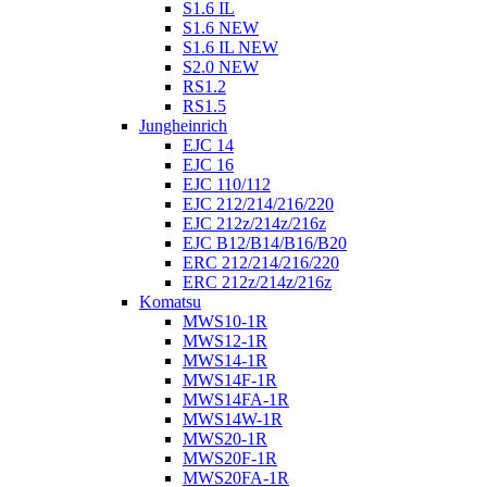
S1.6 IL
S1.6 NEW
S1.6 IL NEW
S2.0 NEW
RS1.2
RS1.5
Jungheinrich
EJC 14
EJC 16
EJC 110/112
EJC 212/214/216/220
EJC 212z/214z/216z
EJC B12/B14/B16/B20
ERC 212/214/216/220
ERC 212z/214z/216z
Komatsu
MWS10-1R
MWS12-1R
MWS14-1R
MWS14F-1R
MWS14FA-1R
MWS14W-1R
MWS20-1R
MWS20F-1R
MWS20FA-1R