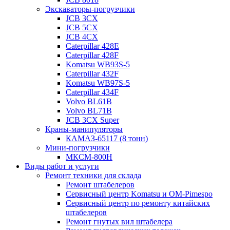
Экскаваторы-погрузчики
JCB 3CX
JCB 5CX
JCB 4CX
Caterpillar 428E
Caterpillar 428F
Komatsu WB93S-5
Caterpillar 432F
Komatsu WB97S-5
Caterpillar 434F
Volvo BL61B
Volvo BL71B
JCB 3CX Super
Краны-манипуляторы
КАМАЗ-65117 (8 тонн)
Мини-погрузчики
МКСМ-800H
Виды работ и услуги
Ремонт техники для склада
Ремонт штабелеров
Сервисный центр Komatsu и OM-Pimespo
Сервисный центр по ремонту китайских
штабелеров
Ремонт гнутых вил штабелера